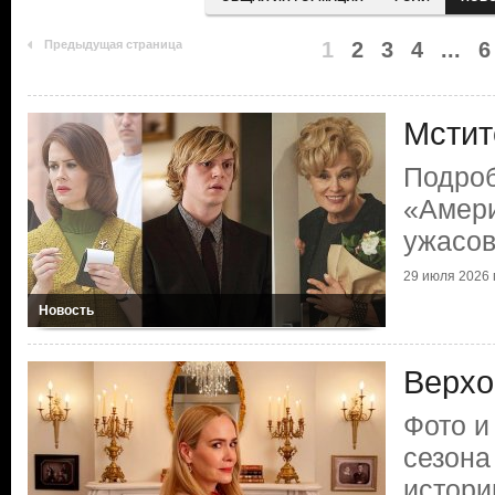
Предыдущая страница
1
2
3
4
...
6
Мстит
Подроб
«Амери
ужасо
29 июля 2026 г
Новость
Верхо
Фото и
сезона
истори