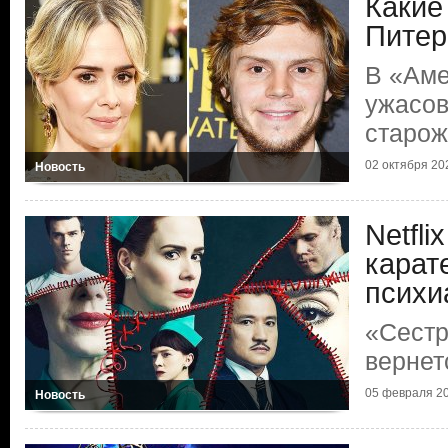
Какие
Питер
В «Аме
ужасов
старо
02 октября 202
Новость
Netfli
карат
психи
«Сестр
вернет
05 февраля 20
Новость