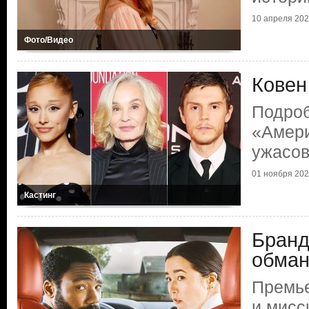
10 апреля 2026
Фото/Видео
Ковен
Подроб
«Амери
ужасо
01 ноября 2025
Кастинг
Бранд
обман
Премье
и мисс