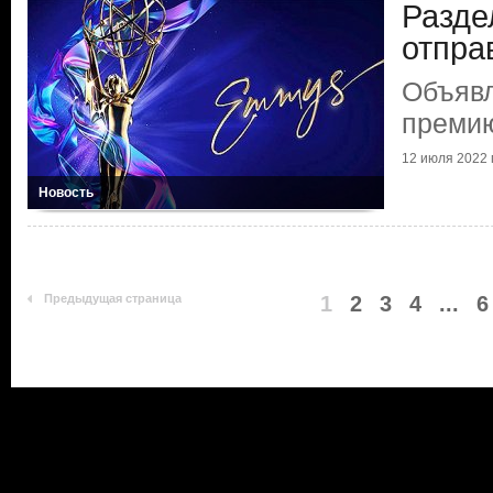
Разде
отпра
Объяв
преми
12 июля 2022 г
Новость
Предыдущая страница
1
2
3
4
...
6