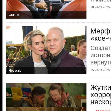
18 июля 2025 г
Статья
Мерфи
«кое-
Создат
истори
вернут
15 июня 2025 г
Новость
Жутки
хорро
неско