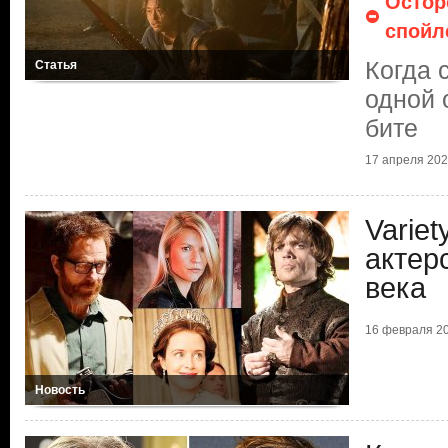
Остор
спойл
Когда 
Статья
одной 
бите
17 апреля 2025
Varie
актер
века
16 февраля 20
Новость