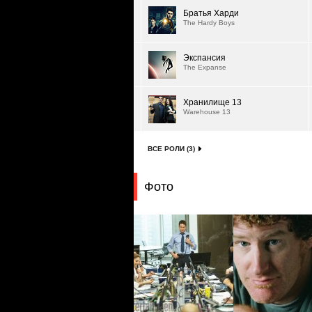
Братья Харди
The Hardy Boys
Экспансия
The Expanse
Хранилище 13
Warehouse 13
ВСЕ РОЛИ (3)
Фото