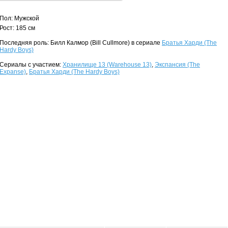
Пол: Мужской
Рост: 185 см
Последняя роль: Билл Калмор (Bill Cullmore) в сериале
Братья Харди (The
Hardy Boys)
Сериалы с участием:
Хранилище 13 (Warehouse 13)
,
Экспансия (The
Expanse)
,
Братья Харди (The Hardy Boys)