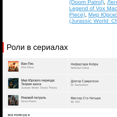
(Doom Patrol)
,
Лег
Legend of Vox Mac
Piece)
,
Мир Юрско
(Jurassic World: C
Роли в сериалах
Ван-Пис
Нефертари Кобра
One Piece
Nefertari Cobra
Мир Юрского периода:
Доктор Самуелсон
Теория хаоса
Dr. Samuelson
Jurassic World: Chaos Theory
Роковой патруль
Мистер Сто Четыре
Doom Patrol
Mr. 104
ВСЕ РОЛИ (10)