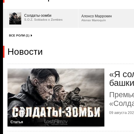
Солдаты-зомби
Алонсо Маррокин
S.O.Z. Soldados o Zombies
Alonso Marroquín
ВСЕ РОЛИ (1)
Новости
«Я сол
башки.
Премь
«Солд
09 августа 2021
Статья