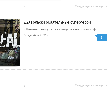
Следующая страница
1
Дьявольски обаятельные супергерои
«Пацаны» получат анимационный спин-офф
06 декабря 2021 г.
3
Следующая страница
1