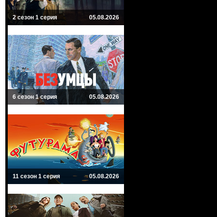
2 сезон 1 серия
05.08.2026
6 сезон 1 серия
05.08.2026
11 сезон 1 серия
05.08.2026