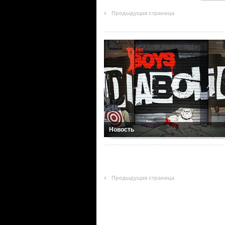
Предыдущая страница
Новость
Предыдущая страница