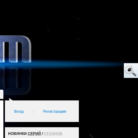
Вход
|
Регистрация
НОВИНКИ
СЕРИЙ
/
СЕЗОНОВ