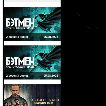
2 сезон 4 серия
06.08.2026
2 сезон 3 серия
05.08.2026