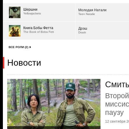
Шершни
Молодая Натали
Yellowjackets
Teen Natalie
Книга Бобы Фетта
Дрэш
The Book of Boba Fett
Drash
ВСЕ РОЛИ (2)
Новости
Смиты
Второй
миссис
паузу
12 сентября 20