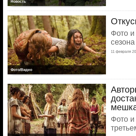
Новость
Откус
Фото и
сезон
11 февраля 20
Фото/Видео
Авто
доста
мешк
Фото и
третье