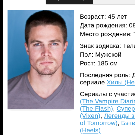
Возраст: 45 лет
Дата рождения: 08
Место рождения: 
Знак зодиака: Тел
Пол: Мужской
Рост: 185 см
Последняя роль: Д
сериале
Хилы (He
Сериалы с участ
(The Vampire Diari
(The Flash)
,
Суперг
(Vixen)
,
Легенды з
of Tomorrow)
,
Бэтв
(Heels)