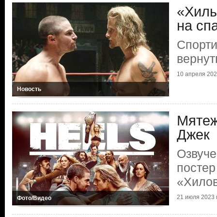
«Хилы
на сп
Спорти
вернут
10 апреля 2024
Новость
Мятеж
Джек
Озвуче
постер
«Хило
21 июля 2023 г
Фото/Видео