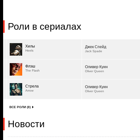
Роли в сериалах
Хилы
Джек Спейд
Heels
Jack Spade
Флэш
Оливер Куин
The Flash
Oliver Queen
Стрела
Оливер Куин
Arrow
Oliver Queen
ВСЕ РОЛИ (8)
Новости