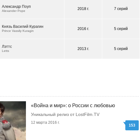
Александр Поуп
2018 г.
7 серий
Alexander Pope
Князь Василий Курагин
2016 г.
5 серий
Prince Vassily Kuragin
Лэттс
2013 г.
5 серий
Letts
«Война и мир»: о России с любовью
Уникальный релиз от LostFilm.TV
12 марта 2016 г.
153