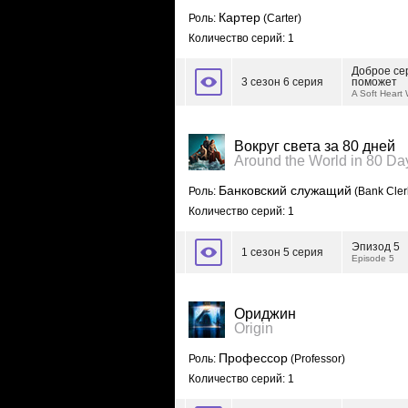
Картер
Роль:
(Carter)
Количество серий: 1
Доброе сер
3 сезон 6 серия
поможет
A Soft Heart
Вокруг света за 80 дней
Around the World in 80 Da
Банковский служащий
Роль:
(Bank Cler
Количество серий: 1
Эпизод 5
1 сезон 5 серия
Episode 5
Ориджин
Origin
Профессор
Роль:
(Professor)
Количество серий: 1