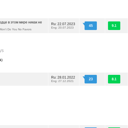
дце в этом мире никак не
Ru: 22.07.2023
45
9.1
Eng: 20.07.2023
 Won’t Do You No Favors
ys
k)
Ru: 28.01.2022
23
8.1
Eng: 27.12.2021