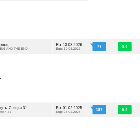
конец
Ru: 13.03.2026
77
8.4
ING AND THE END
Eng: 10.03.2026
1
путь: Секция 31
Ru: 01.02.2025
187
5.4
ction 31
Eng: 24.01.2025