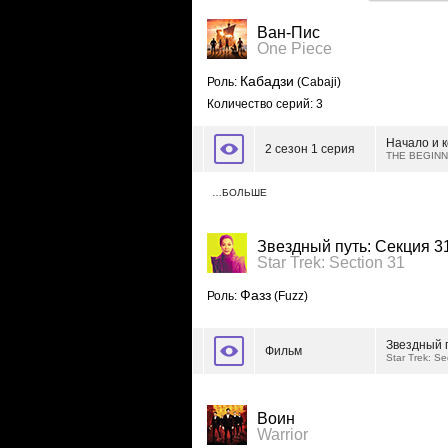
Ван-Пис
One Piece
Кабадзи
Роль:
(Cabaji)
Количество серий: 3
Начало и 
2 сезон 1 серия
THE BEGINN
…БОЛЬШЕ
Звездный путь: Секция 3
Star Trek: Section 31
Фазз
Роль:
(Fuzz)
Звездный 
Фильм
Star Trek: Se
Воин
Warrior