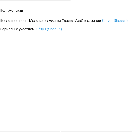
Пол: Женский
Последняя роль: Молодая служанка (Young Maid) в сериале
Сёгун (Shōgun)
Сериалы с участием:
Сёгун (Shōgun)