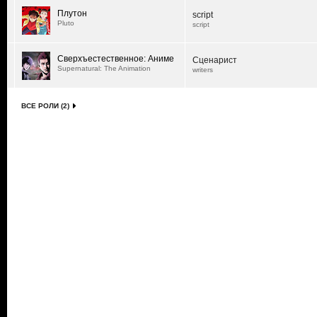
Плутон
script
Pluto
script
Сверхъестественное: Аниме
Сценарист
Supernatural: The Animation
writers
ВСЕ РОЛИ (2)