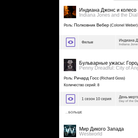
Индиана Джонс и колесо
Indiana Jones and the Dial
Полковник Вебер
Роль:
(Colonel Weber)
Индиана Д
Фильм
Indiana Jones
Бульварные ужасы: Горо
Penny Dreadful: City of An
Ричард Госс
Роль:
(Richard Goss)
Количество серий: 8
День мерт
1 сезон 10 серия
Day of the 
…БОЛЬШЕ
Мир Дикого Запада
Westworld