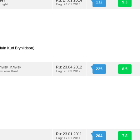
вет
Ru: 27.01.2014
132
9.3
 Light
Eng: 24.01.2014
ain Kurt Brynildson)
плыви, плыви
Ru: 23.04.2012
225
8.5
ow Your Boat
Eng: 20.03.2012
Ru: 23.01.2011
204
7.8
Eng: 17.01.2011