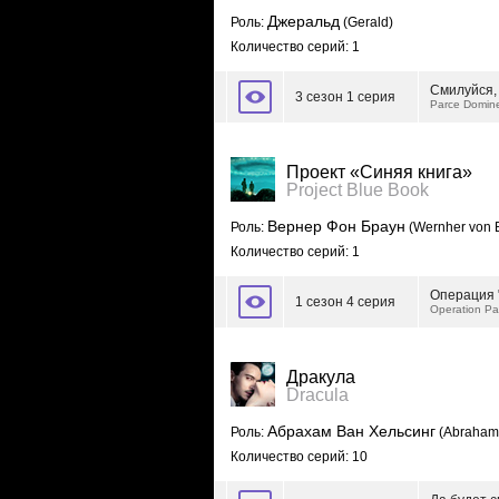
Джеральд
Роль:
(Gerald)
Количество серий: 1
Смилуйся,
3 сезон 1 серия
Parce Domin
Проект «Синяя книга»
Project Blue Book
Вернер Фон Браун
Роль:
(Wernher von 
Количество серий: 1
Операция 
1 сезон 4 серия
Operation Pa
Дракула
Dracula
Абрахам Ван Хельсинг
Роль:
(Abraham 
Количество серий: 10