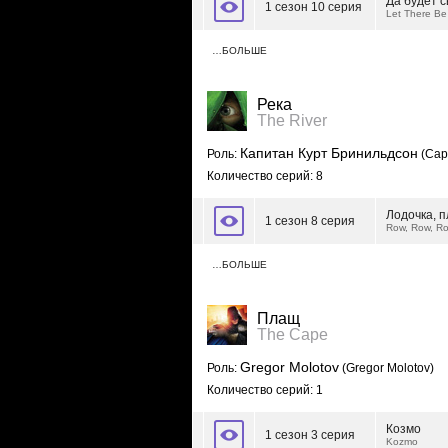
Да будет с
1 сезон 10 серия
Let There Be
…БОЛЬШЕ
Река
The River
Капитан Курт Бринильдсон
Роль:
(Capt
Количество серий: 8
Лодочка, 
1 сезон 8 серия
Row, Row, R
…БОЛЬШЕ
Плащ
The Cape
Gregor Molotov
Роль:
(Gregor Molotov)
Количество серий: 1
Козмо
1 сезон 3 серия
Kozmo