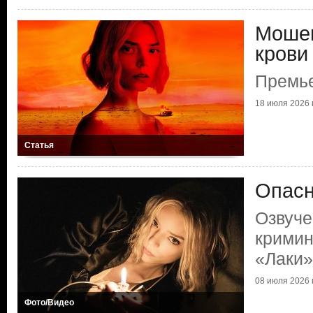
Мошен
крови
Премье
18 июля 2026 г
Статья
Опасн
Озвуче
кримин
«Лаки»
08 июля 2026 г
Фото/Видео