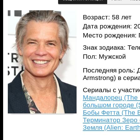
Возраст: 58 лет
Дата рождения: 20
Место рождения: 
Знак зодиака: Тел
Пол: Мужской
Последняя роль: 
Armstrong) в сер
Сериалы с участ
Мандалорец (The 
большом городе (S
Бобы Фетта (The B
Терминатор Зеро (
Земля (Alien: Eart