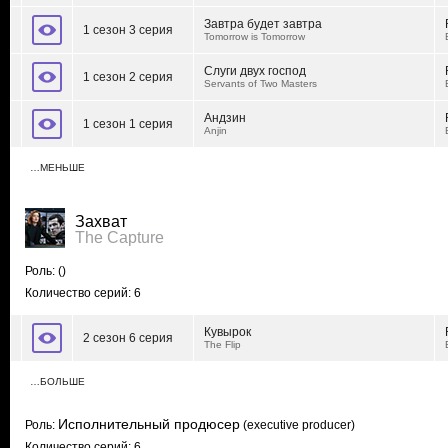
Завтра будет завтра
1 сезон 3 серия
Tomorrow is Tomorrow
Слуги двух господ
1 сезон 2 серия
Servants of Two Masters
Андзин
1 сезон 1 серия
Anjin
…МЕНЬШЕ
Захват
The Capture
Роль:
()
Количество серий: 6
Кувырок
2 сезон 6 серия
The Flip
…БОЛЬШЕ
Исполнительный продюсер
Роль:
(executive producer)
Количество серий: 6