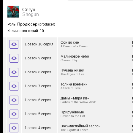
Сёгун
Shōgun
Продюсер
Роль:
(producer)
Количество серий: 10
Сон во сне
1 сезон 10 серия
A Dream of a Dream
Малиновое небо
1 сезон 9 серия
Crimson Sky
Пучина жизни
1 сезон 8 серия
The Abyss of Life
Толика времени
1 сезон 7 серия
A Stick of Time
Дамы «Мира ив»
1 сезон 6 серия
Ladies of the Willow World
Приручённые
1 сезон 5 серия
Broken to the Fist
Восьмислойный заслон
1 сезон 4 серия
The Eightfold Fence