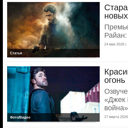
Стара
новых
Премь
Райан:
24 мая 2026 г.
Статья
Краси
огонь
Озвуче
«Джек 
война»
27 марта 2026 
Фото/Видео