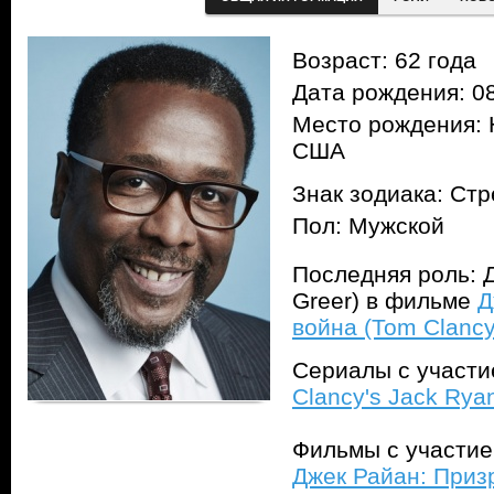
Возраст: 62 года
Дата рождения: 08
Место рождения: 
США
Знак зодиака: Ст
Пол: Мужской
Последняя роль: 
Greer) в фильме
Д
война (Tom Clancy
Сериалы с участ
Clancy's Jack Rya
Фильмы с участи
Джек Райан: Приз