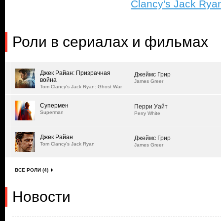
Clancy's Jack Rya
Роли в сериалах и фильмах
Джек Райан: Призрачная
Джеймс Грир
война
James Greer
Tom Clancy's Jack Ryan: Ghost War
Супермен
Перри Уайт
Superman
Perry White
Джек Райан
Джеймс Грир
Tom Clancy's Jack Ryan
James Greer
ВСЕ РОЛИ (4)
Новости