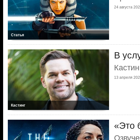
24 августа 2023
Статья
В усл
Кастин
13 апреля 2023
Кастинг
«Это 
Озвуче