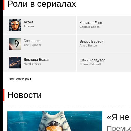
Роли в сериалах
Асока
Капитан Енох
Ahsoka
Captain Enoch
Экспансия
Эймос Бёртон
The Expanse
Amos Burton
Десница Божья
Шэйн Колдуэлл
Hand of God
Shane Caldwell
ВСЕ РОЛИ (3)
Новости
«Я не
Премье