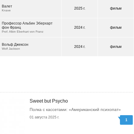
Валет
2025 г.
фильм
Knave
Профессор Альбин Эберхарт
фон Франц
2024 г.
фильм
Prof. Albin Eberhart von Franz
Вольф Джексон
2024 г.
фильм
Wolf Jackson
Sweet but Psycho
Полка с кассетами: «Американский психопат»
01 августа 2025 г.
1