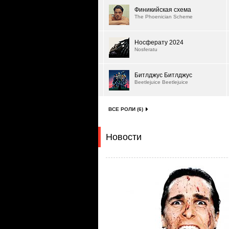
Финикийская схема
The Phoenician Scheme
Носферату 2024
Nosferatu
Битлджус Битлджус
Beetlejuice Beetlejuice
ВСЕ РОЛИ (6)
Новости