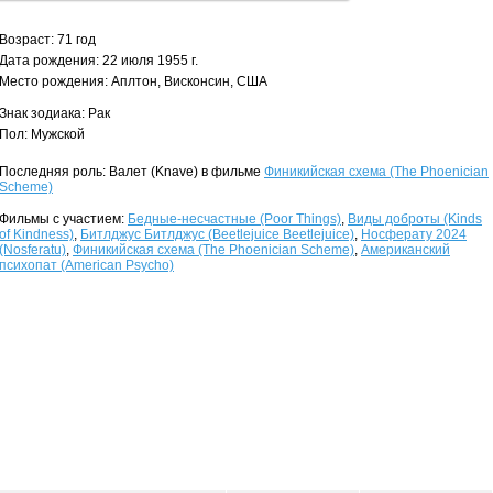
Возраст: 71 год
Дата рождения: 22 июля 1955 г.
Место рождения: Аплтон, Висконсин, США
Знак зодиака: Рак
Пол: Мужской
Последняя роль: Валет (Knave) в фильме
Финикийская схема (The Phoenician
Scheme)
Фильмы с участием:
Бедные-несчастные (Poor Things)
,
Виды доброты (Kinds
of Kindness)
,
Битлджус Битлджус (Beetlejuice Beetlejuice)
,
Носферату 2024
(Nosferatu)
,
Финикийская схема (The Phoenician Scheme)
,
Американский
психопат (American Psycho)