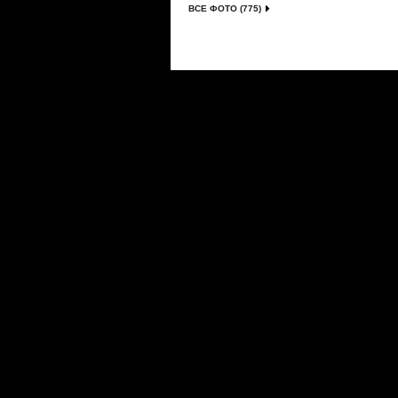
ВСЕ ФОТО (775)
Сериалы
|
Новости
|
Новинки
|
Видео
|
Расписани
О проекте
|
Правила
|
FAQ
|
Размещение реклам
LostFilm.TV. Лучшие сериалы, 2026 г. Копирован