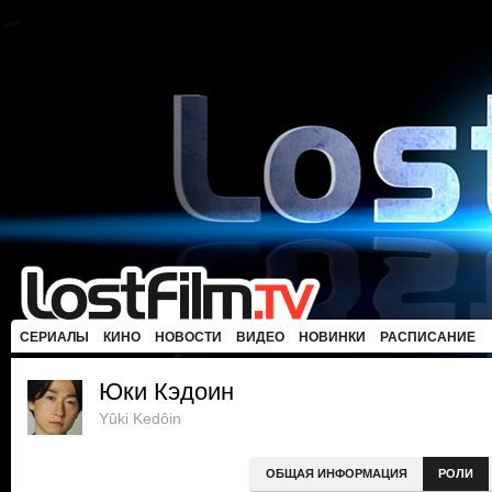
СЕРИАЛЫ
КИНО
НОВОСТИ
ВИДЕО
НОВИНКИ
РАСПИСАНИЕ
Юки Кэдоин
Yûki Kedôin
ОБЩАЯ ИНФОРМАЦИЯ
РОЛИ