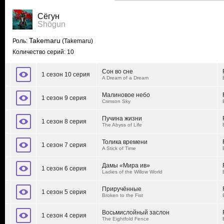
Сёгун
Shōgun
Takemaru
Роль:
(Takemaru)
Количество серий: 10
Сон во сне
1 сезон 10 серия
A Dream of a Dream
Малиновое небо
1 сезон 9 серия
Crimson Sky
Пучина жизни
1 сезон 8 серия
The Abyss of Life
Толика времени
1 сезон 7 серия
A Stick of Time
Дамы «Мира ив»
1 сезон 6 серия
Ladies of the Willow World
Приручённые
1 сезон 5 серия
Broken to the Fist
Восьмислойный заслон
1 сезон 4 серия
The Eightfold Fence