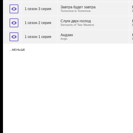
Завтра будет завтра
1 сезон 3 серия
Tomorrow is Tomorrow
Слуги двух господ
1 сезон 2 серия
Servants of Two Masters
Андзин
1 сезон 1 серия
Anjin
…МЕНЬШЕ