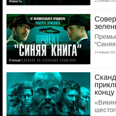
21 ноября 2019
Новость
Совер
зелен
Премье
“Синяя
14 января 2019
Статья
Сканд
прикл
концу
«Викин
шестог