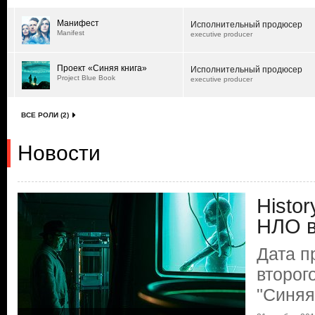
Манифест
Исполнительный продюсер
Manifest
executive producer
Проект «Синяя книга»
Исполнительный продюсер
Project Blue Book
executive producer
ВСЕ РОЛИ (2)
Новости
Histo
НЛО в
Дата п
второг
"Синяя