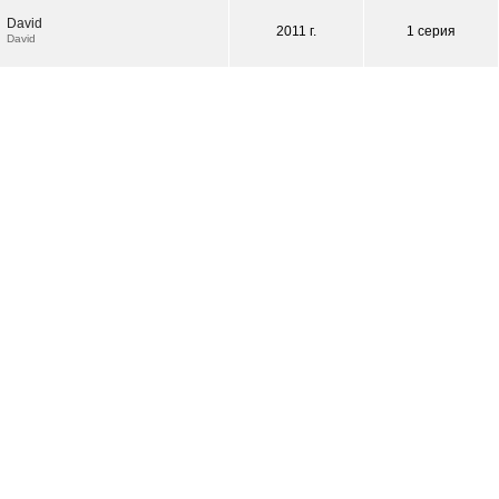
David
2011 г.
1 серия
David