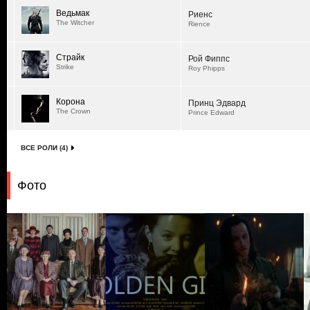
Ведьмак
Риенс
The Witcher
Rience
Страйк
Рой Фиппс
Strike
Roy Phipps
Корона
Принц Эдвард
The Crown
Prince Edward
ВСЕ РОЛИ (4)
Фото