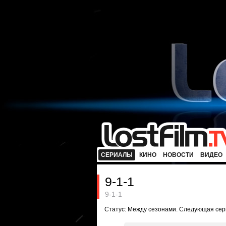
СЕРИАЛЫ
КИНО
НОВОСТИ
ВИДЕО
9-1-1
9-1-1
Статус: Между сезонами. Следующая сери