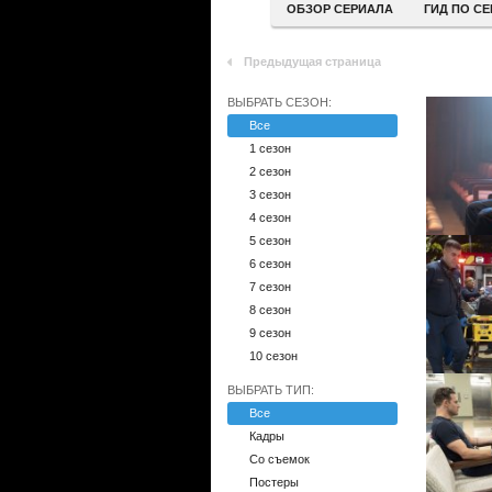
ОБЗОР СЕРИАЛА
ГИД ПО С
Предыдущая страница
ВЫБРАТЬ СЕЗОН:
Все
1 сезон
2 сезон
3 сезон
4 сезон
5 сезон
6 сезон
7 сезон
8 сезон
9 сезон
10 сезон
ВЫБРАТЬ ТИП:
Все
Кадры
Со съемок
Постеры