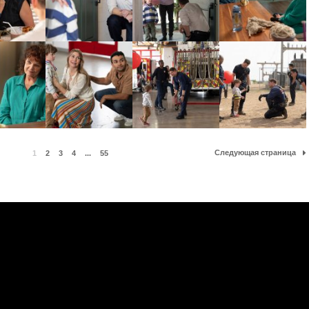
Следующая страница
1
2
3
4
...
55