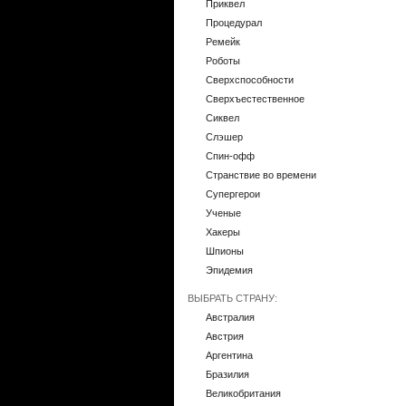
Приквел
Процедурал
Ремейк
Роботы
Сверхспособности
Сверхъестественное
Сиквел
Слэшер
Спин-офф
Странствие во времени
Супергерои
Ученые
Хакеры
Шпионы
Эпидемия
ВЫБРАТЬ СТРАНУ:
Австралия
Австрия
Аргентина
Бразилия
Великобритания