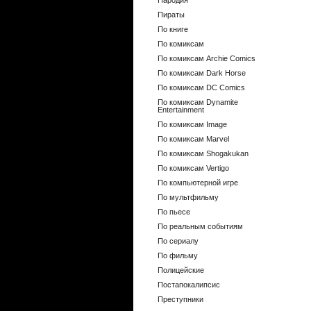
Пародия
Пираты
По книге
По комиксам
По комиксам Archie Comics
По комиксам Dark Horse
По комиксам DC Comics
По комиксам Dynamite
Entertainment
По комиксам Image
По комиксам Marvel
По комиксам Shogakukan
По комиксам Vertigo
По компьютерной игре
По мультфильму
По пьесе
По реальным событиям
По сериалу
По фильму
Полицейские
Постапокалипсис
Преступники