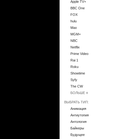
Apple TV+
BBC One
FOX
hulu
Max
MGM+
NBC
Netflix
Prime Video
Rai 1
Roku
Showtime
Syfy
The CW
БОЛЬШЕ
ВЫБРАТЬ ТИП:
Анимация
Антиутопия
Антология
Байкеры
Будущее