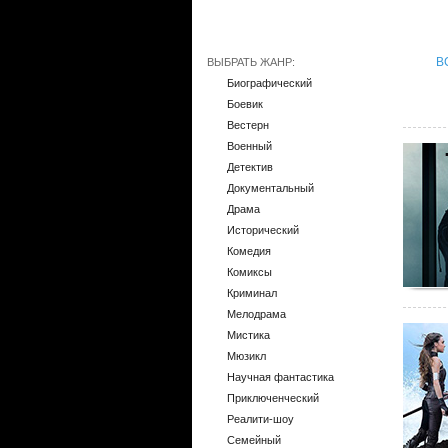
В
ВЫБРАТЬ ЖАНР:
Биографический
Боевик
Вестерн
Военный
Детектив
Документальный
Драма
Исторический
Комедия
Комиксы
Криминал
Мелодрама
Мистика
Мюзикл
Научная фантастика
Приключенческий
Реалити-шоу
Семейный