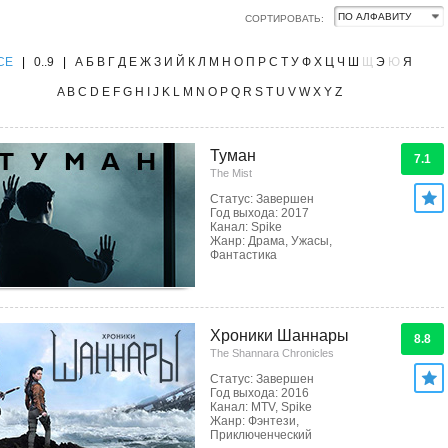
СОРТИРОВАТЬ:
CE
|
0..9
|
А
Б
В
Г
Д
Е
Ж
З
И
Й
К
Л
М
Н
О
П
Р
С
Т
У
Ф
Х
Ц
Ч
Ш
Щ
Э
Ю
Я
A
B
C
D
E
F
G
H
I
J
K
L
M
N
O
P
Q
R
S
T
U
V
W
X
Y
Z
Туман
7.1
The Mist
Статус: Завершен
Год выхода: 2017
Канал: Spike
Жанр: Драма, Ужасы,
Фантастика
Хроники Шаннары
8.8
The Shannara Chronicles
Статус: Завершен
Год выхода: 2016
Канал: MTV, Spike
Жанр: Фэнтези,
Приключенческий