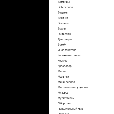
Вампиры
Веб-сериал
Ведьмы
Викинги
Военные
Врачи
Гангстеры
Динозавры
Зомби
Инопланетяне
Короткометражка
Космос
Кроссовер
Магия
Маньяки
Мини-сериал
Мистические существа
Музыка
Мультфильм
Оборотни
Параллельный мир