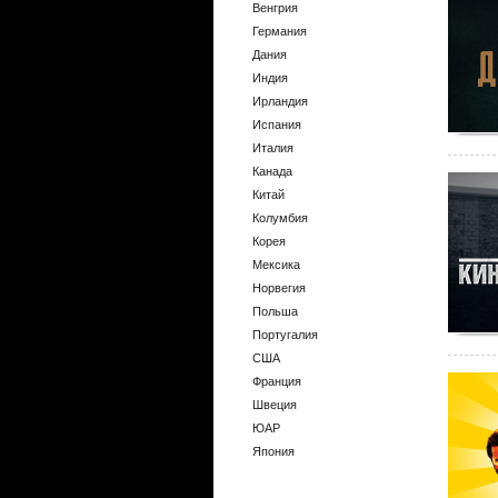
Венгрия
Германия
Дания
Индия
Ирландия
Испания
Италия
Канада
Китай
Колумбия
Корея
Мексика
Норвегия
Польша
Португалия
США
Франция
Швеция
ЮАР
Япония