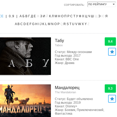
СОРТИРОВАТЬ:
CE
|
0..9
|
А
Б
В
Г
Д
Е
Ж
З
И
Й
К
Л
М
Н
О
П
Р
С
Т
У
Ф
Х
Ц
Ч
Ш
Щ
Э
Ю
Я
A
B
C
D
E
F
G
H
I
J
K
L
M
N
O
P
Q
R
S
T
U
V
W
X
Y
Z
Табу
9.4
Taboo
Статус: Между сезонами
Год выхода: 2017
Канал: BBC One
Жанр: Драма
Мандалорец
9.3
The Mandalorian
Статус: Будет объявлено
Год выхода: 2019
Канал: Disney+
Жанр: Боевик, Приключенческий,
Фантастика