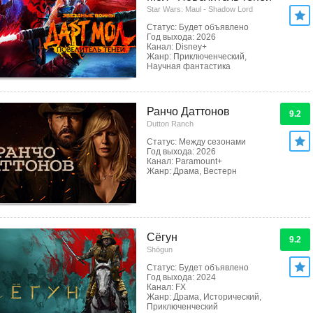
Star Wars: Maul - Shadow Lord
Статус: Будет объявлено
Год выхода: 2026
Канал: Disney+
Жанр: Приключенческий,
Научная фантастика
Ранчо Даттонов
9.2
Dutton Ranch
Статус: Между сезонами
Год выхода: 2026
Канал: Paramount+
Жанр: Драма, Вестерн
Сёгун
9.2
Shōgun
Статус: Будет объявлено
Год выхода: 2024
Канал: FX
Жанр: Драма, Исторический,
Приключенческий