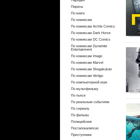
Пародия
Пираты
По книге
По комиксам
По комиксам Archie Comics
По комиксам Dark Horse
По комиксам DC Comics
По комиксам Dynamite
Entertainment
По комиксам Image
По комиксам Marvel
По комиксам Shogakukan
По комиксам Vertigo
По компьютерной игре
По мультфильму
По пьесе
По реальным событиям
По сериалу
По фильму
Полицейские
Постапокалипсис
Преступники