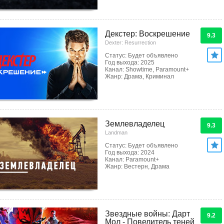
Декстер: Воскрешение
9.3
Dexter: Resurrection
Статус: Будет объявлено
Год выхода: 2025
Канал: Showtime, Paramount+
Жанр: Драма, Криминал
Землевладелец
9.3
Landman
Статус: Будет объявлено
Год выхода: 2024
Канал: Paramount+
Жанр: Вестерн, Драма
Звездные войны: Дарт
9.2
Мол - Повелитель теней