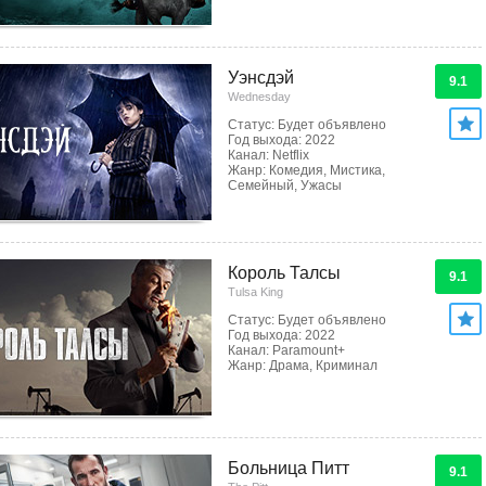
Уэнсдэй
9.1
Wednesday
Статус: Будет объявлено
Год выхода: 2022
Канал: Netflix
Жанр: Комедия, Мистика,
Семейный, Ужасы
Король Талсы
9.1
Tulsa King
Статус: Будет объявлено
Год выхода: 2022
Канал: Paramount+
Жанр: Драма, Криминал
Больница Питт
9.1