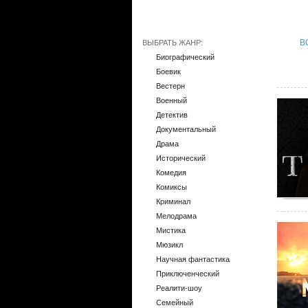
В
ВЫБРАТЬ ЖАНР:
Биографический
Боевик
Вестерн
Военный
Детектив
Документальный
Драма
Исторический
Комедия
Комиксы
Криминал
Мелодрама
Мистика
Мюзикл
Научная фантастика
Приключенческий
Реалити-шоу
Семейный