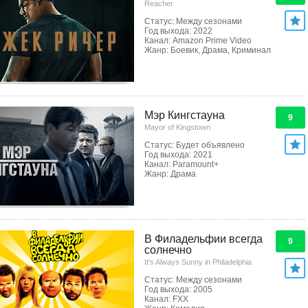
Reacher
Статус: Между сезонами
Год выхода: 2022
Канал: Amazon Prime Video
Жанр: Боевик, Драма, Криминал
Мэр Кингстауна
9
Mayor of Kingstown
Статус: Будет объявлено
Год выхода: 2021
Канал: Paramount+
Жанр: Драма
В Филадельфии всегда
9
солнечно
It's Always Sunny in Philadelphia
Статус: Между сезонами
Год выхода: 2005
Канал: FXX