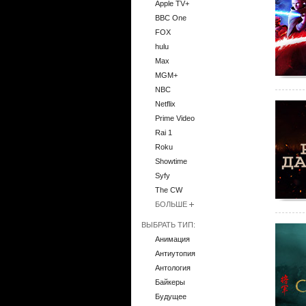
Apple TV+
BBC One
FOX
hulu
Max
MGM+
NBC
Netflix
Prime Video
Rai 1
Roku
Showtime
Syfy
The CW
БОЛЬШЕ
ВЫБРАТЬ ТИП:
Анимация
Антиутопия
Антология
Байкеры
Будущее