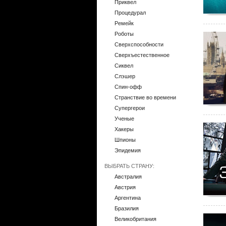
Приквел
Процедурал
Ремейк
Роботы
Сверхспособности
Сверхъестественное
Сиквел
Слэшер
Спин-офф
Странствие во времени
Супергерои
Ученые
Хакеры
Шпионы
Эпидемия
ВЫБРАТЬ СТРАНУ:
Австралия
Австрия
Аргентина
Бразилия
Великобритания