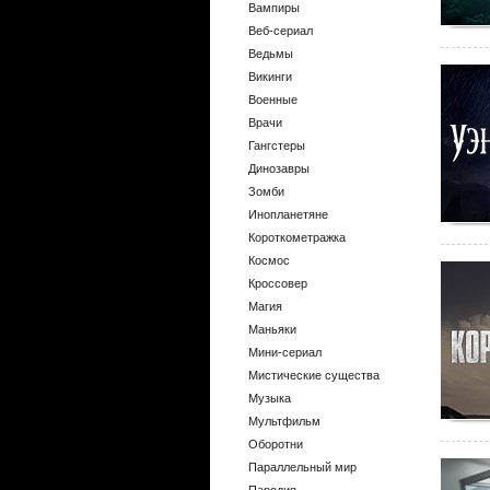
Вампиры
Веб-сериал
Ведьмы
Викинги
Военные
Врачи
Гангстеры
Динозавры
Зомби
Инопланетяне
Короткометражка
Космос
Кроссовер
Магия
Маньяки
Мини-сериал
Мистические существа
Музыка
Мультфильм
Оборотни
Параллельный мир