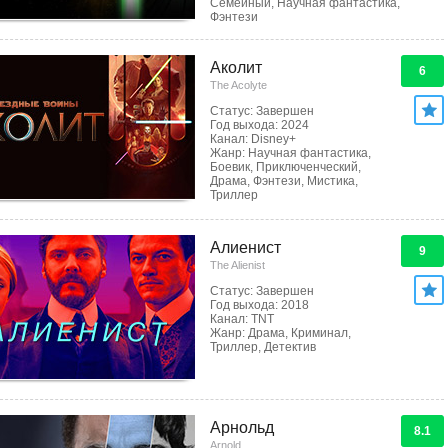
Семейный, Научная фантастика,
Фэнтези
Аколит
6
The Acolyte
Статус: Завершен
Год выхода: 2024
Канал: Disney+
Жанр: Научная фантастика,
Боевик, Приключенческий,
Драма, Фэнтези, Мистика,
Триллер
Алиенист
9
The Alienist
Статус: Завершен
Год выхода: 2018
Канал: TNT
Жанр: Драма, Криминал,
Триллер, Детектив
Арнольд
8.1
Arnold