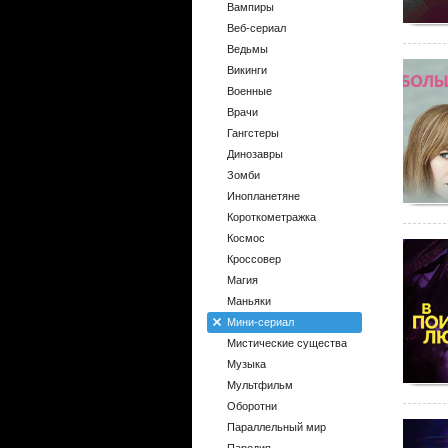
Вампиры
Веб-сериал
Ведьмы
Викинги
Военные
Врачи
Гангстеры
Динозавры
Зомби
Инопланетяне
Короткометражка
Космос
Кроссовер
Магия
Маньяки
Мини-сериал
Мистические существа
Музыка
Мультфильм
Оборотни
Параллельный мир