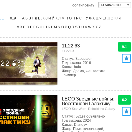
СОРТИРОВАТЬ:
CE
|
0..9
|
А
Б
В
Г
Д
Е
Ж
З
И
Й
К
Л
М
Н
О
П
Р
С
Т
У
Ф
Х
Ц
Ч
Ш
Щ
Э
Ю
Я
A
B
C
D
E
F
G
H
I
J
K
L
M
N
O
P
Q
R
S
T
U
V
W
X
Y
Z
11.22.63
9.1
11.22.63
Статус: Завершен
Год выхода: 2016
Канал: hulu
Жанр: Драма, Фантастика,
Триллер
LEGO Звездные войны:
6.2
Восстанови Галактику
LEGO Star Wars: Rebuild the Galaxy
Статус: Будет объявлено
Год выхода: 2024
Канал: Disney+
Жанр: Приключенческий,