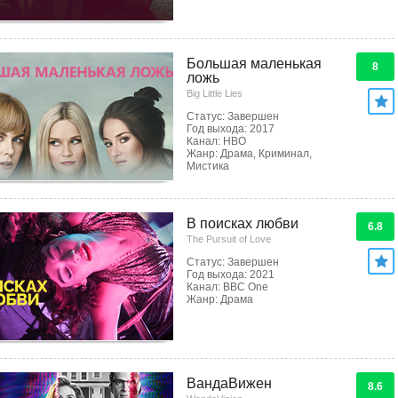
Большая маленькая
8
ложь
Big Little Lies
Статус: Завершен
Год выхода: 2017
Канал: HBO
Жанр: Драма, Криминал,
Мистика
В поисках любви
6.8
The Pursuit of Love
Статус: Завершен
Год выхода: 2021
Канал: BBC One
Жанр: Драма
ВандаВижен
8.6