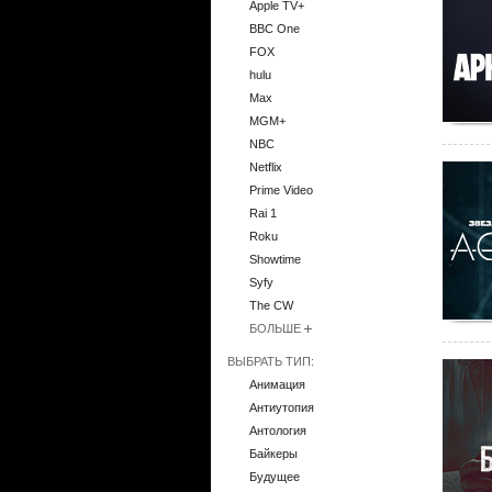
Apple TV+
BBC One
FOX
hulu
Max
MGM+
NBC
Netflix
Prime Video
Rai 1
Roku
Showtime
Syfy
The CW
БОЛЬШЕ
ВЫБРАТЬ ТИП:
Анимация
Антиутопия
Антология
Байкеры
Будущее