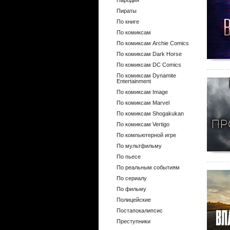
Пародия
Пираты
По книге
По комиксам
По комиксам Archie Comics
По комиксам Dark Horse
По комиксам DC Comics
По комиксам Dynamite
Entertainment
По комиксам Image
По комиксам Marvel
По комиксам Shogakukan
По комиксам Vertigo
По компьютерной игре
По мультфильму
По пьесе
По реальным событиям
По сериалу
По фильму
Полицейские
Постапокалипсис
Преступники