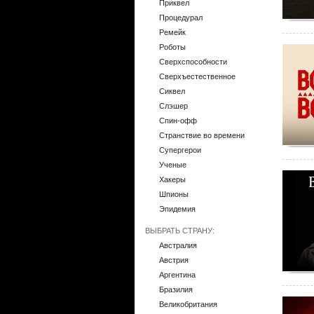
Приквел
Процедурал
Ремейк
Роботы
Сверхспособности
Сверхъестественное
Сиквел
Слэшер
Спин-офф
Странствие во времени
Супергерои
Ученые
Хакеры
Шпионы
Эпидемия
ВЫБРАТЬ СТРАНУ:
Австралия
Австрия
Аргентина
Бразилия
Великобритания