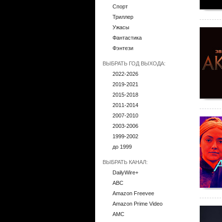
Спорт
Триллер
Ужасы
Фантастика
Фэнтези
ВЫБРАТЬ ГОД ВЫХОДА:
2022-2026
2019-2021
2015-2018
2011-2014
2007-2010
2003-2006
1999-2002
до 1999
ВЫБРАТЬ КАНАЛ:
DailyWire+
ABC
Amazon Freevee
Amazon Prime Video
AMC