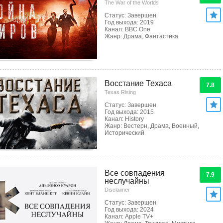
The War of the Worlds
Статус: Завершен
Год выхода: 2019
Канал: BBC One
Жанр: Драма, Фантастика
Восстание Техаса
7.8
Texas Rising
Статус: Завершен
Год выхода: 2015
Канал: History
Жанр: Вестерн, Драма, Военный,
Исторический
Все совпадения
7.9
неслучайны
Disclaimer
Статус: Завершен
Год выхода: 2024
Канал: Apple TV+