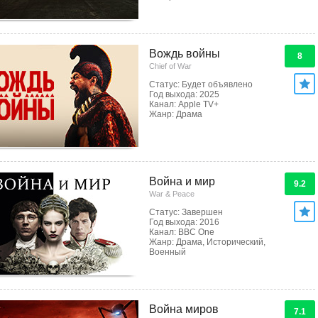
Вождь войны
8
Chief of War
Статус: Будет объявлено
Год выхода: 2025
Канал: Apple TV+
Жанр: Драма
Война и мир
9.2
War & Peace
Статус: Завершен
Год выхода: 2016
Канал: BBC One
Жанр: Драма, Исторический,
Военный
Война миров
7.1