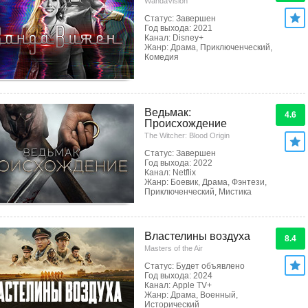
WandaVision
Статус: Завершен
Год выхода: 2021
Канал: Disney+
Жанр: Драма, Приключенческий,
Комедия
Ведьмак:
4.6
Происхождение
The Witcher: Blood Origin
Статус: Завершен
Год выхода: 2022
Канал: Netflix
Жанр: Боевик, Драма, Фэнтези,
Приключенческий, Мистика
Властелины воздуха
8.4
Masters of the Air
Статус: Будет объявлено
Год выхода: 2024
Канал: Apple TV+
Жанр: Драма, Военный,
Исторический