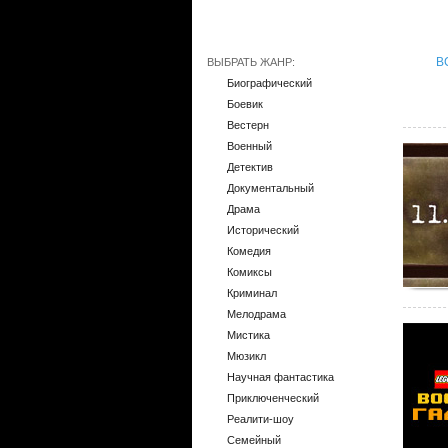
В
ВЫБРАТЬ ЖАНР:
Биографический
Боевик
Вестерн
Военный
Детектив
Документальный
Драма
Исторический
Комедия
Комиксы
Криминал
Мелодрама
Мистика
Мюзикл
Научная фантастика
Приключенческий
Реалити-шоу
Семейный