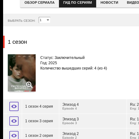
ОБЗОР СЕРИАЛА
ГИД ПО СЕРИЯМ
НОВОСТИ
ВИДЕ
ВЫБРАТЬ СЕЗОН:
1 сезон
Статус: Заключительный
Год: 2025
Количество вышедших серий: 4
(из 4)
Эпизод 4
Ru:
2
1 сезон 4 серия
Episode 4
Eng: 
Эпизод 3
Ru:
1
1 сезон 3 серия
Episode 3
Eng: 
Эпизод 2
Ru:
1
1 сезон 2 серия
Episode 2
Eng: 