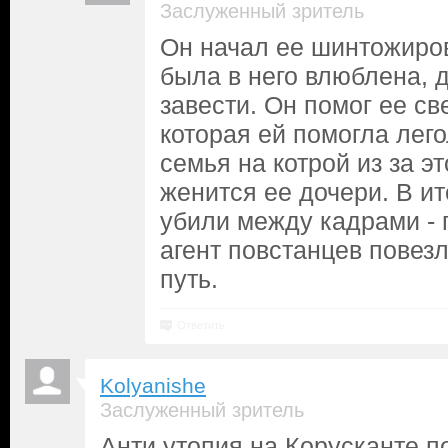
Заслуженный зритель
Он начал ее шинтожиров
была в него влюблена, 
завести. Он помог ее св
которая ей помогла лего
семья на котрой из за э
женится ее дочери. В ит
убили между кадрами - 
агент повстанцев повезл
путь.
Ответить
Kolyanishe
Заслуженный зритель
Анти утопия на Корусканте п