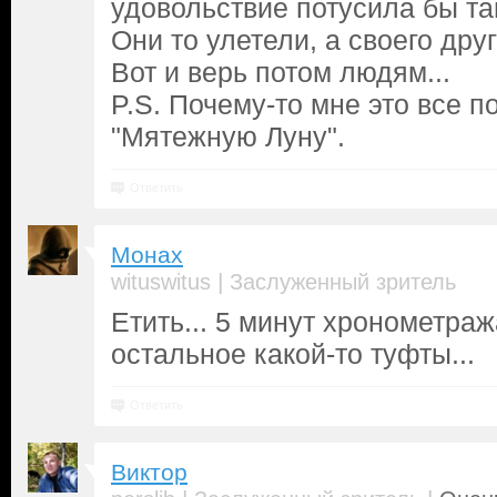
удовольствие потусила бы там
Они то улетели, а своего дру
Вот и верь потом людям...
P.S. Почему-то мне это все 
"Мятежную Луну".
Ответить
Монах
|
wituswitus
Заслуженный зритель
Етить... 5 минут хронометра
остальное какой-то туфты...
Ответить
Виктор