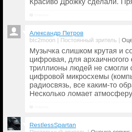
Красиво Дрожку сделали. Пря
Ответить
Александр Петров
|
|
btc2moon
Постоянный зритель
Оце
Музычка слишком крутая и с
цифровая, для архаичногого 
триллионы людей не смогли 
цифровой микросхемы (комп
радиосвязь, все каким-то обр
Несколько ломает атмосферу
Ответить
RestlessSpartan