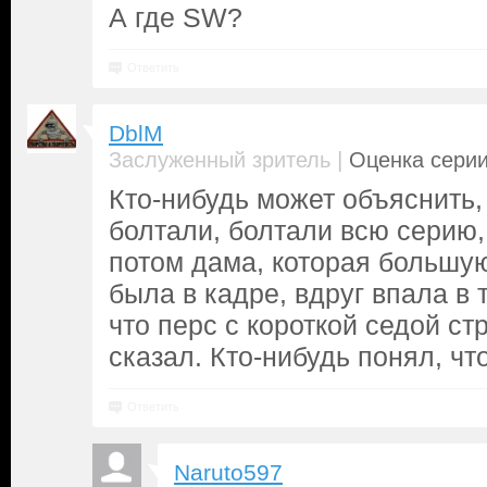
А где SW?
Ответить
DblM
|
Заслуженный зритель
Оценка серии
Кто-нибудь может объяснить,
болтали, болтали всю серию,
потом дама, которая большу
была в кадре, вдруг впала в т
что перс с короткой седой ст
сказал. Кто-нибудь понял, ч
Ответить
Naruto597