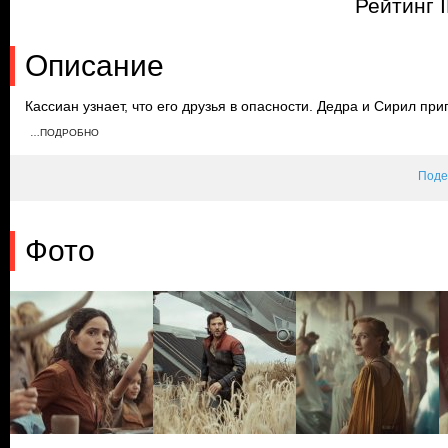
Рейтинг 
Описание
Кассиан узнает, что его друзья в опасности. Дедра и Сирил п
Лейды и Стэкана проходит по плану. У Бикс, Брассо и Вилмон
…ПОДРОБНО
войсками. К ним на помощь приходит Кассиан, однако он не усп
Поде
Фото