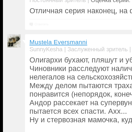
|
Постоянный зритель
Оценка серии: 
Отличная серия наконец, на 
Ответить
Mustela Eversmanni
|
SunnyKesha
Заслуженный зритель
Олигархи бухают, пляшут и уб
Чиновники расследуют налич
нелегалов на сельскохозяйст
Между делом пытаются трахат
понравится (непорядок, конеч
Андор рассекает на суперву
пытается всех спасти. Ахх...
Ну и стервозная мамочка, куд