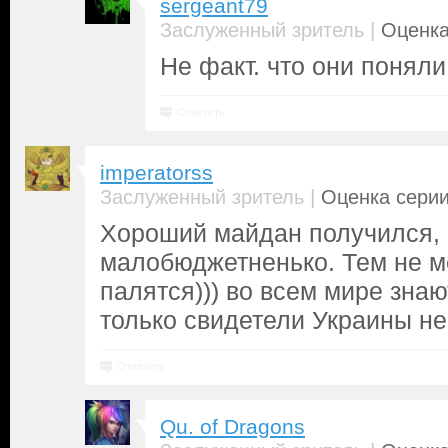
sergeant79
|
Заслуженный зритель
Оценка
Не факт. что они поняли
Ответить
imperatorss
|
Заслуженный зритель
Оценка серии
Хороший майдан получился, н
малобюджетненько. Тем не м
палятся))) во всем мире знаю
только свидетели Украины не
Ответить
Qu. of Dragons