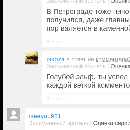
|
Заслуженный зритель
Оценка
В Петрограде тоже ничо
получился, даже главны
пор валяется в каменной 
Ответить
pikoza
в ответ на
комментари
|
Заслуженный зритель
Оценка
Голубой эльф, ты успел
каждой веткой комменто
Ответить
iseeyou921
|
Заслуженный зритель
Оценка серии