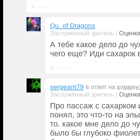
Ответить
Qu. of Dragons
|
Заслуженный зритель
Оценка
А тебе какое дело до ч
чего еще? Иди сахарок 
Ответить
sergeant79
в ответ на
коммен
|
Заслуженный зритель
Оценка
Про пассаж с сахарком 
понял, это что-то на эл
то. какое мне дело до ч
было бы глубоко фиолет