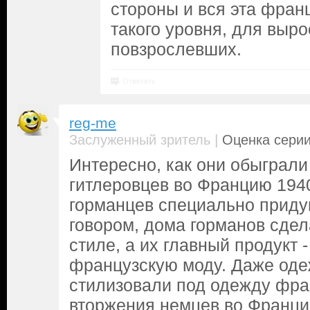
стороны и вся эта фра
такого уровня, для выр
повзрослевших.
Ответить
reg-me
|
Заслуженный зритель
Оценка серии
Интересно, как они обыграли
гитлеровцев во Францию 1940
горманцев специально приду
говором, дома горманов сде
стиле, а их главный продукт -
французскую моду. Даже од
стилизовали под одежду фра
вторжения немцев во Франци