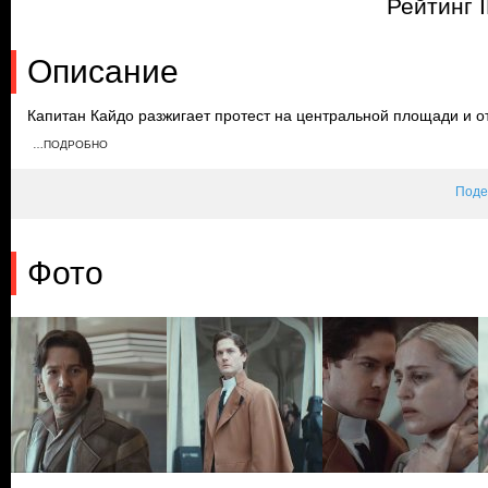
Рейтинг 
Описание
Капитан Кайдо разжигает протест на центральной площади и о
возмущенную толпу. Сирил требует у Дедры рассказать правду
…ПОДРОБНО
приказывает войскам открыть огонь. Во время перестрелки ме
военными, Кассиан пытается убить Дедру.
Поде
Фото