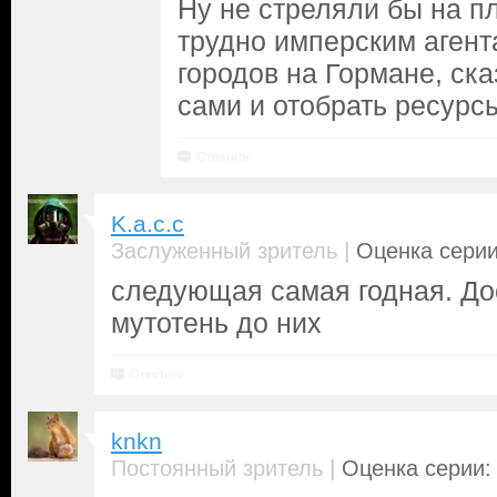
Ну не стреляли бы на п
трудно имперским агент
городов на Гормане, сказ
сами и отобрать ресурс
Ответить
K.a.c.c
|
Заслуженный зритель
Оценка серии
следующая самая годная. До
мутотень до них
Ответить
knkn
|
Постоянный зритель
Оценка серии: 