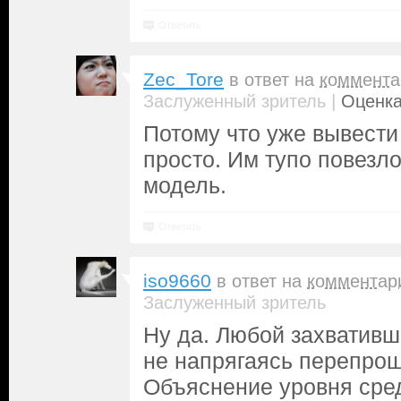
Ответить
Zec_Tore
в ответ на
коммента
|
Заслуженный зритель
Оценка
Потому что уже вывести 
просто. Им тупо повезло
модель.
Ответить
iso9660
в ответ на
комментар
Заслуженный зритель
Ну да. Любой захвативш
не напрягаясь перепрош
Объяснение уровня сре