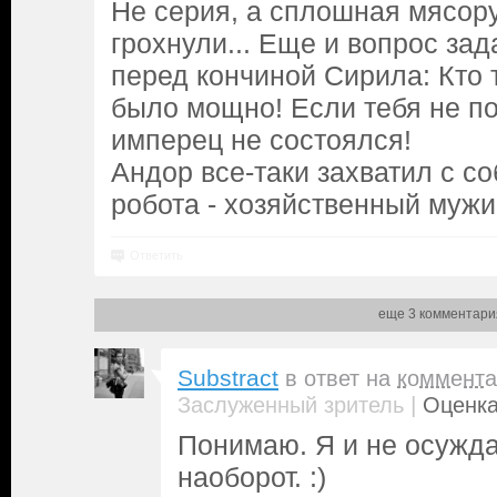
Не серия, а сплошная мясору
грохнули... Еще и вопрос за
перед кончиной Сирила: Кто т
было мощно! Если тебя не по
имперец не состоялся!
Андор все-таки захватил с с
робота - хозяйственный мужик
Ответить
еще 3 комментари
Substract
в ответ на
коммента
|
Заслуженный зритель
Оценка
Понимаю. Я и не осужд
наоборот. :)