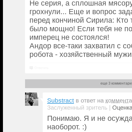
Не серия, а сплошная мясору
грохнули... Еще и вопрос за
перед кончиной Сирила: Кто т
было мощно! Если тебя не по
имперец не состоялся!
Андор все-таки захватил с с
робота - хозяйственный мужик
Ответить
еще 3 комментари
Substract
в ответ на
коммента
|
Заслуженный зритель
Оценка
Понимаю. Я и не осужд
наоборот. :)