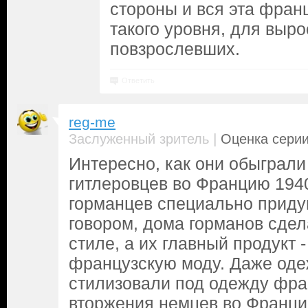
стороны и вся эта фра
такого уровня, для выр
повзрослевших.
Ответить
reg-me
|
Заслуженный зритель
Оценка серии
Интересно, как они обыграли
гитлеровцев во Францию 1940
горманцев специально приду
говором, дома горманов сде
стиле, а их главный продукт -
французскую моду. Даже од
стилизовали под одежду фра
вторжения немцев во Франци