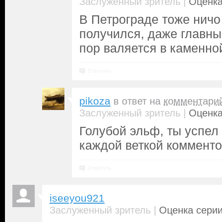
|
Заслуженный зритель
Оценка
В Петрограде тоже ничо
получился, даже главны
пор валяется в каменной 
Ответить
pikoza
в ответ на
комментари
|
Заслуженный зритель
Оценка
Голубой эльф, ты успел
каждой веткой комменто
Ответить
iseeyou921
|
Заслуженный зритель
Оценка серии