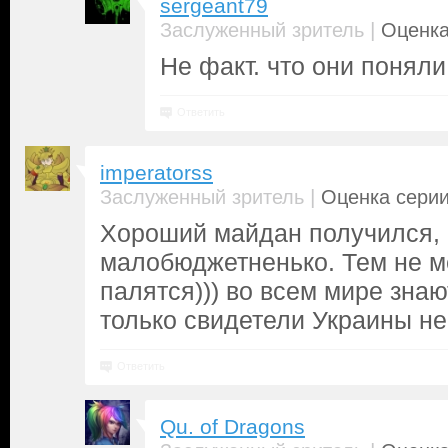
sergeant79
|
Заслуженный зритель
Оценка
Не факт. что они поняли
Ответить
imperatorss
|
Заслуженный зритель
Оценка серии
Хороший майдан получился, н
малобюджетненько. Тем не м
палятся))) во всем мире знаю
только свидетели Украины не
Ответить
Qu. of Dragons