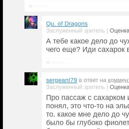
Ответить
Qu. of Dragons
|
Заслуженный зритель
Оценка
А тебе какое дело до ч
чего еще? Иди сахарок 
Ответить
sergeant79
в ответ на
коммен
|
Заслуженный зритель
Оценка
Про пассаж с сахарком 
понял, это что-то на эл
то. какое мне дело до ч
было бы глубоко фиолет