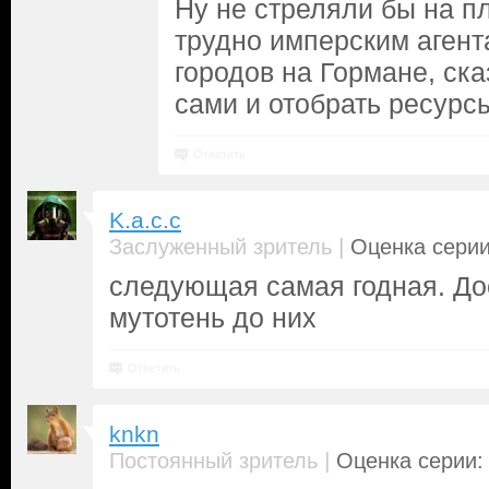
Ну не стреляли бы на п
трудно имперским агент
городов на Гормане, сказ
сами и отобрать ресурс
Ответить
K.a.c.c
|
Заслуженный зритель
Оценка серии
следующая самая годная. До
мутотень до них
Ответить
knkn
|
Постоянный зритель
Оценка серии: 