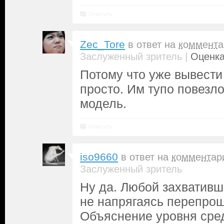
Ответить
Zec_Tore
в ответ на
коммента
|
Заслуженный зритель
Оценка
Потому что уже вывести 
просто. Им тупо повезло
модель.
Ответить
iso9660
в ответ на
комментар
Заслуженный зритель
Ну да. Любой захвативш
не напрягаясь перепрош
Объяснение уровня сре