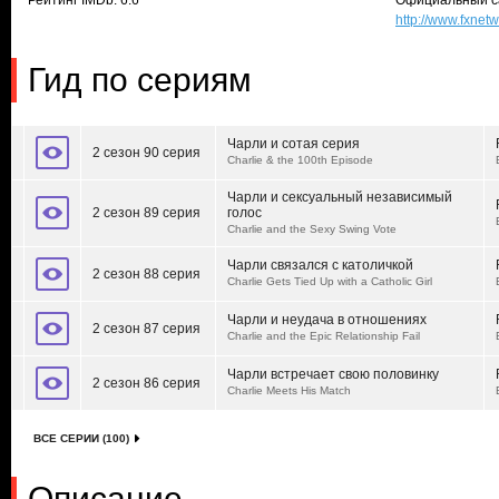
Рейтинг IMDb: 6.6
Официальный с
http://www.fxne
Гид по сериям
Чарли и сотая серия
2 сезон 90 серия
Charlie & the 100th Episode
Чарли и сексуальный независимый
2 сезон 89 серия
голос
Charlie and the Sexy Swing Vote
Чарли связался с католичкой
2 сезон 88 серия
Charlie Gets Tied Up with a Catholic Girl
Чарли и неудача в отношениях
2 сезон 87 серия
Charlie and the Epic Relationship Fail
Чарли встречает свою половинку
2 сезон 86 серия
Charlie Meets His Match
ВСЕ СЕРИИ (100)
Описание