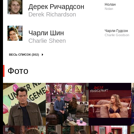
Нолан
Дерек Ричардсон
Nolan
Derek Richardson
Чарли Гудсон
Чарли Шин
Charlie Goodson
Charlie Sheen
ВЕСЬ СПИСОК (302)
Фото