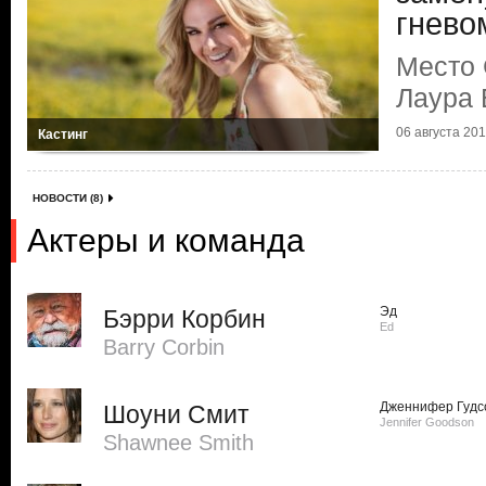
гнево
Место 
Лаура 
06 августа 2013
Кастинг
НОВОСТИ (8)
Актеры и команда
Эд
Бэрри Корбин
Ed
Barry Corbin
Дженнифер Гудс
Шоуни Смит
Jennifer Goodson
Shawnee Smith