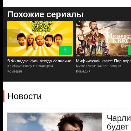
Похожие сериалы
8.2
но
Мифический квест: Пир ворона
Побочный квест
Mythic Quest: Raven's Banquet
Side Quest
Комедия
Комедия
Новости
Чарли
будет