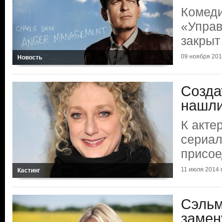
Комед
«Управ
закрыт
09 ноября 2014
Новость
Созда
нашли
К акте
сериал
присое
11 июля 2014 г
Кастинг
Сэльм
замен