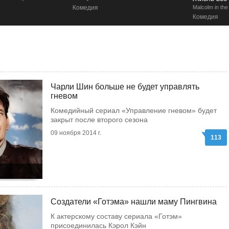
Комедия
Malcolm in the Middle: Life's Still Unfair
Комедия
Чарли Шин больше не будет управлять
гневом
Комедийный сериал «Управление гневом» будет
закрыт после второго сезона
09 ноября 2014 г.
113
Создатели «Готэма» нашли маму Пингвина
К актерскому составу сериала «Готэм»
присоединилась Кэрол Кэйн