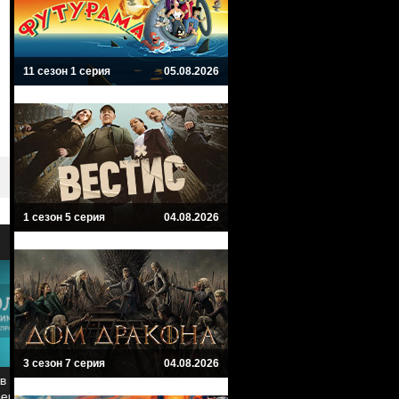
11 сезон 1 серия
05.08.2026
1 сезон 5 серия
04.08.2026
9
8
3 сезон 7 серия
04.08.2026
В Филадельфии всегда солнечно
Мифический квест: Пир воро
It's Always Sunny in Philadelphia
Mythic Quest: Raven's Banquet