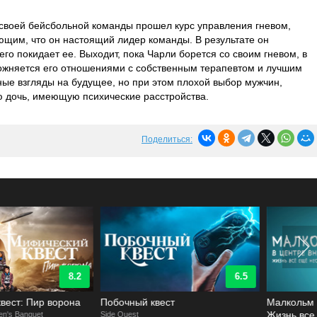
 своей бейсбольной команды прошел курс управления гневом,
ющим, что он настоящий лидер команды. В результате он
его покидает ее. Выходит, пока Чарли борется со своим гневом, в
ложняется его отношениями с собственным терапевтом и лучшим
ные взгляды на будущее, но при этом плохой выбор мужчин,
ю дочь, имеющую психические расстройства.
Поделиться:
6.5
7.1
Побочный квест
Малкольм в центре внимания:
Жизнь все еще несправедлива
ide Quest