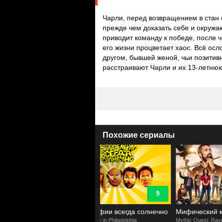
Чарли, перед возвращением в стан
прежде чем доказать себе и окружа
приводит команду к победе, после ч
его жизни процветает хаос. Всё ос
другом, бывшей женой, чьи позитив
расстраивают Чарли и их 13-летню
Похожие сериалы
9
8.2
иладельфии всегда солнечно
Мифический квест: Пир ворона
Always Sunny in Philadelphia
Mythic Quest: Raven's Banquet
S