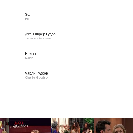
Эд
Ed
Дженнифер Гудсон
Jennifer Goodson
Нолан
Nolan
Чарли Гудсон
Charlie Goodson