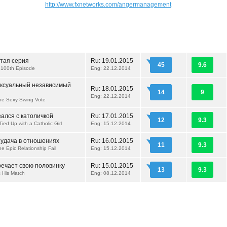
http://www.fxnetworks.com/angermanagement
отая серия
Ru:
19.01.2015
45
9.6
e 100th Episode
Eng: 22.12.2014
ексуальный независимый
Ru:
18.01.2015
14
9
Eng: 22.12.2014
the Sexy Swing Vote
ался с католичкой
Ru:
17.01.2015
12
9.3
Tied Up with a Catholic Girl
Eng: 15.12.2014
еудача в отношениях
Ru:
16.01.2015
11
9.3
he Epic Relationship Fail
Eng: 15.12.2014
речает свою половинку
Ru:
15.01.2015
13
9.3
s His Match
Eng: 08.12.2014