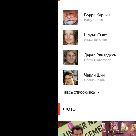
Бэрри Корбин
Barry Corbin
Шоуни Смит
Shawnee Smith
Дерек Ричардсон
Derek Richardson
Чарли Шин
Charlie Sheen
ВЕСЬ СПИСОК (302)
Фото