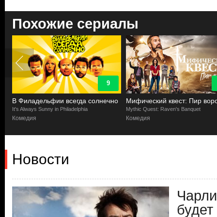
Похожие сериалы
8.2
но
Мифический квест: Пир ворона
Побочный квест
Mythic Quest: Raven's Banquet
Side Quest
Комедия
Комедия
Новости
Чарли
будет