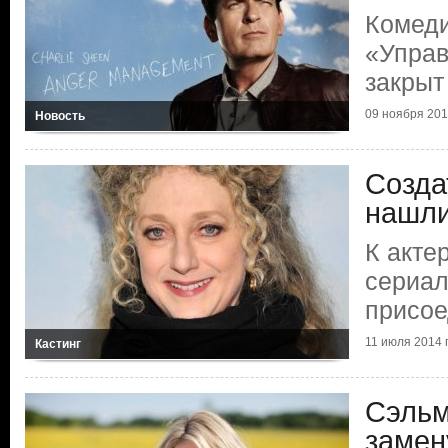
Комед
«Управ
закрыт
09 ноября 2014
Новость
Созда
нашли
К акте
сериал
присое
11 июля 2014 г
Кастинг
Сэльм
замен