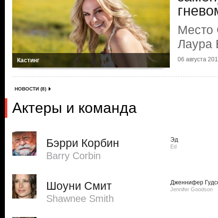
гнево
Место 
Лаура 
06 августа 2013
Кастинг
НОВОСТИ (8)
Актеры и команда
Эд
Бэрри Корбин
Ed
Barry Corbin
Дженнифер Гудс
Шоуни Смит
Jennifer Goodson
Shawnee Smith