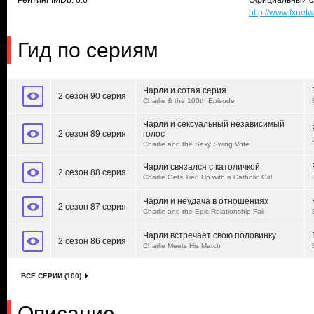
Рейтинг IMDb: 6.6
Официальный с
http://www.fxne
Гид по сериям
Чарли и сотая серия
2 сезон 90 серия
Charlie & the 100th Episode
Чарли и сексуальный независимый
2 сезон 89 серия
голос
Charlie and the Sexy Swing Vote
Чарли связался с католичкой
2 сезон 88 серия
Charlie Gets Tied Up with a Catholic Girl
Чарли и неудача в отношениях
2 сезон 87 серия
Charlie and the Epic Relationship Fail
Чарли встречает свою половинку
2 сезон 86 серия
Charlie Meets His Match
ВСЕ СЕРИИ (100)
Описание