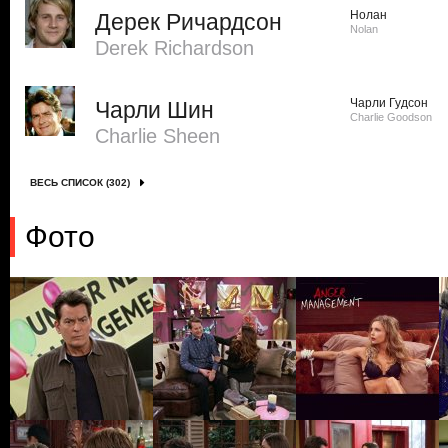
Нолан
Дерек Ричардсон
Nolan
Derek Richardson
Чарли Гудсон
Чарли Шин
Charlie Goodson
Charlie Sheen
ВЕСЬ СПИСОК (302)
Фото