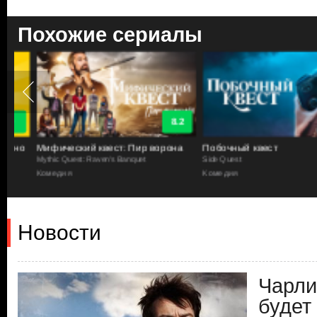
Похожие сериалы
8.2
но
Мифический квест: Пир ворона
Побочный квест
Mythic Quest: Raven's Banquet
Side Quest
Комедия
Комедия
Новости
Чарли
будет