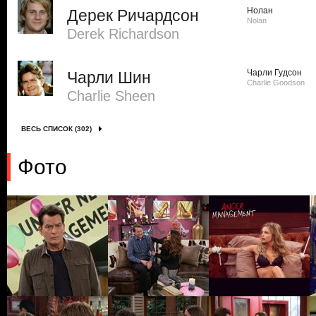
Нолан
Дерек Ричардсон
Nolan
Derek Richardson
Чарли Гудсон
Чарли Шин
Charlie Goodson
Charlie Sheen
ВЕСЬ СПИСОК (302)
Фото