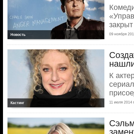
Комед
«Управ
закрыт
09 ноября 2014
Новость
Созда
нашли
К акте
сериал
присое
11 июля 2014 г
Кастинг
Сэльм
замен