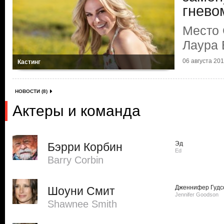
гнево
Место 
Лаура 
06 августа 2013
Кастинг
НОВОСТИ (8)
Актеры и команда
Эд
Бэрри Корбин
Ed
Barry Corbin
Дженнифер Гудс
Шоуни Смит
Jennifer Goodson
Shawnee Smith