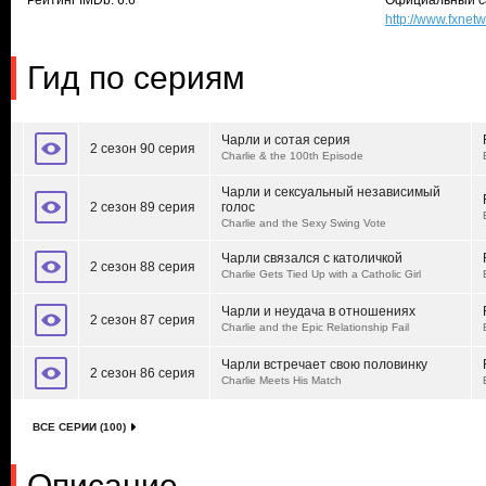
Рейтинг IMDb: 6.6
Официальный с
http://www.fxne
Гид по сериям
Чарли и сотая серия
2 сезон 90 серия
Charlie & the 100th Episode
Чарли и сексуальный независимый
2 сезон 89 серия
голос
Charlie and the Sexy Swing Vote
Чарли связался с католичкой
2 сезон 88 серия
Charlie Gets Tied Up with a Catholic Girl
Чарли и неудача в отношениях
2 сезон 87 серия
Charlie and the Epic Relationship Fail
Чарли встречает свою половинку
2 сезон 86 серия
Charlie Meets His Match
ВСЕ СЕРИИ (100)
Описание