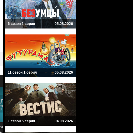
6 сезон 1 серия
05.08.2026
11 сезон 1 серия
05.08.2026
9
8
1 сезон 5 серия
04.08.2026
В Филадельфии всегда солнечно
Мифический квест: Пир воро
It's Always Sunny in Philadelphia
Mythic Quest: Raven's Banquet