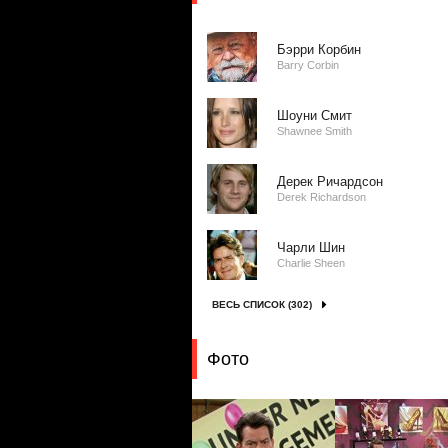
Бэрри Корбин
Barry Corbin
Шоуни Смит
Shawnee Smith
Дерек Ричардсон
Derek Richardson
Чарли Шин
Charlie Sheen
ВЕСЬ СПИСОК (302)
Фото