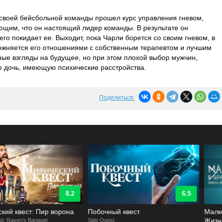
 своей бейсбольной команды прошел курс управления гневом,
ющим, что он настоящий лидер команды. В результате он
его покидает ее. Выходит, пока Чарли борется со своим гневом, в
ложняется его отношениями с собственным терапевтом и лучшим
ные взгляды на будущее, но при этом плохой выбор мужчин,
ю дочь, имеющую психические расстройства.
Поделиться:
6.5
7.1
Побочный квест
Малкольм в центре внимания:
Жизнь все еще несправедлива
ide Quest