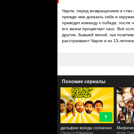
Чарли, перед возвращением в стан
прежде чем доказать себе и окружа
приводит команду к победе, после ч
его жизни процветает хаос. Всё ос
другом, бывшей женой, чьи позитив
расстраивают Чарли и их 13-летню
Похожие сериалы
9
8.2
иладельфии всегда солнечно
Мифический квест: Пир ворона
Always Sunny in Philadelphia
Mythic Quest: Raven's Banquet
S