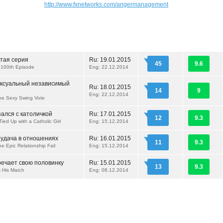
http://www.fxnetworks.com/angermanagement
отая серия
Ru:
19.01.2015
45
9.6
e 100th Episode
Eng: 22.12.2014
ексуальный независимый
Ru:
18.01.2015
14
9
Eng: 22.12.2014
the Sexy Swing Vote
ался с католичкой
Ru:
17.01.2015
12
9.3
Tied Up with a Catholic Girl
Eng: 15.12.2014
еудача в отношениях
Ru:
16.01.2015
11
9.3
he Epic Relationship Fail
Eng: 15.12.2014
речает свою половинку
Ru:
15.01.2015
13
9.3
s His Match
Eng: 08.12.2014