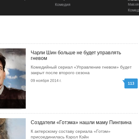
Комедия
Malcolm in the Middle: Life's Still Unfair
Комедия
Чарли Шин больше не будет управлять
гневом
Комедийный сериал «Управление гневом» будет
закрыт после второго сезона
09 ноября 2014 г.
113
Создатели «Готэма» нашли маму Пингвина
К актерскому составу сериала «Готэм»
присоединилась Кэрол Кэйн