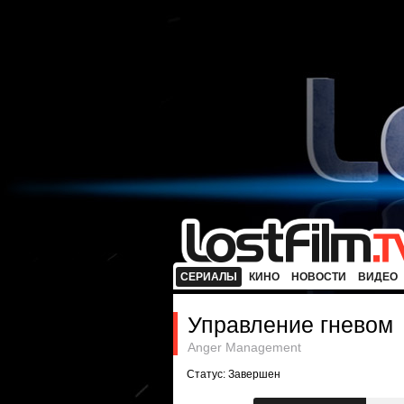
СЕРИАЛЫ
КИНО
НОВОСТИ
ВИДЕО
Управление гневом
Anger Management
Статус: Завершен