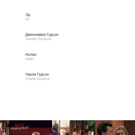
Эд
Ed
Дженнифер Гудсон
Jennifer Goodson
Нолан
Nolan
Чарли Гудсон
Charlie Goodson