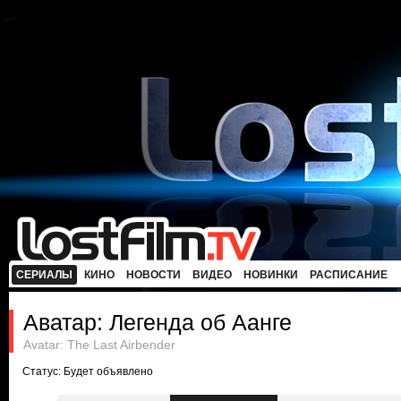
СЕРИАЛЫ
КИНО
НОВОСТИ
ВИДЕО
НОВИНКИ
РАСПИСАНИЕ
Аватар: Легенда об Аанге
Avatar: The Last Airbender
Статус: Будет объявлено