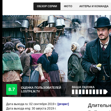
ОБЗОР СЕРИИ
ФОТО
АКТЕРЫ И КОМАНДА
ВАША ОЦЕНКА
ОЦЕНКА ПОЛЬЗОВАТЕЛЕЙ
8.7
LOSTFILM.TV
Дата выхода ru:
02 сентября 2019
г.
[proper]
Длительн
Дата выхода eng: 30 августа 2019 г.