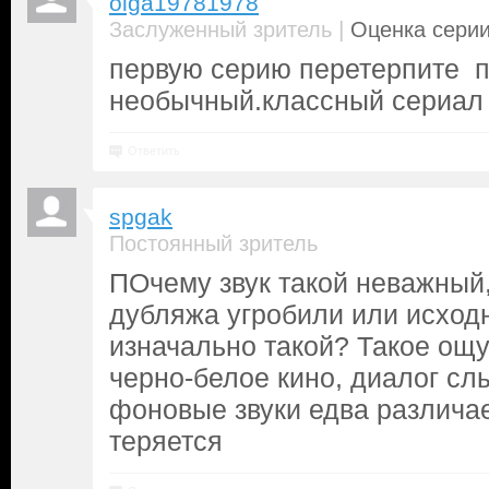
olga19781978
|
Заслуженный зритель
Оценка серии
первую серию перетерпите п
необычный.классный сериал
Ответить
spgak
Постоянный зритель
ПОчему звук такой неважный,
дубляжа угробили или исхо
изначально такой? Такое ощ
черно-белое кино, диалог сл
фоновые звуки едва различа
теряется