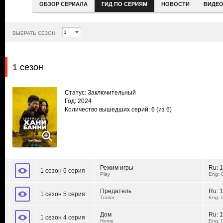
ОБЗОР СЕРИАЛА
ГИД ПО СЕРИЯМ
НОВОСТИ
ВИДЕ
ВЫБРАТЬ СЕЗОН:
1 сезон
Статус: Заключительный
Год: 2024
Количество вышедших серий: 6
(из 6)
Режим игры
Ru:
1
1 сезон 6 серия
Play
Eng: 
Предатель
Ru:
1
1 сезон 5 серия
Traitor
Eng: 
Дом
Ru:
1
1 сезон 4 серия
Home
Eng: 