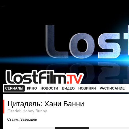
СЕРИАЛЫ
КИНО
НОВОСТИ
ВИДЕО
НОВИНКИ
РАСПИСАНИЕ
Цитадель: Хани Банни
Citadel: Honey Bunny
Статус: Завершен