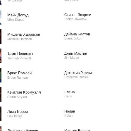
Ty Olsson
Майк Допуд
Стивен Яварски
Stefan Jaworski
Mike Dopud
Мишель Харрисон
Дайана Болтон
Diana Bolton
Michelle Harrison
Тамо Пеникетт
Джим Мартин
Jim Martin
Tahmoh Penikett
Брюс Рэмсей
Детектив Розики
Detective Rosicki
Bruce Ramsay
Кэйтлин Кромуэлл
Елена
Elena
Caitlin Stryker
Лиза Берри
Нолан
Nolan
Lisa Berry
Джонатан Уолкер
Мартин Брэдли