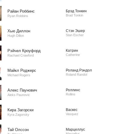
Райан Роббинс
Брэд Тонкин
Brad Tonkin
Ryan Robbins
Хью Диллон
Стэн Эшер
Stan Escher
Hugh Dillon
Рэйчел Кроуфорд
Катрин
Catherine
Rachael Crawford
Майкл Роджерс
Роланд Рэндол
Roland Randol
Michael Rogers
Алекс Паунович
Роллинс
Rollins
Aleks Paunovic
Кира Загорски
Васкес
Vasquez
Kyra Zagorsky
Тай Олссон
Марцеллус
Marcellus