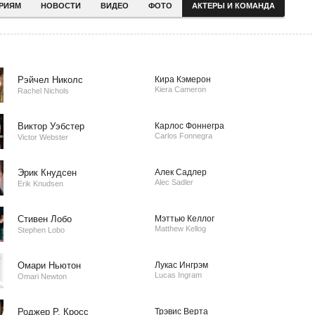
ЕРИЯМ
НОВОСТИ
ВИДЕО
ФОТО
АКТЕРЫ И КОМАНДА
Рэйчел Николс
Кира Кэмерон
Kiera Cameron
Rachel Nichols
Виктор Уэбстер
Карлос Фоннегра
Carlos Fonnegra
Victor Webster
Эрик Кнудсен
Алек Садлер
Alec Sadler
Erik Knudsen
Стивен Лобо
Мэттью Келлог
Matthew Kellog
Stephen Lobo
Омари Ньютон
Лукас Ингрэм
Lucas Ingram
Omari Newton
Роджер Р. Кросс
Трэвис Верта