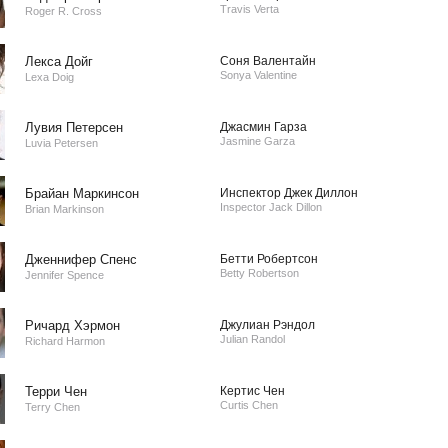
Travis Verta
Roger R. Cross
Лекса Дойг
Соня Валентайн
Sonya Valentine
Lexa Doig
Лувия Петерсен
Джасмин Гарза
Jasmine Garza
Luvia Petersen
Брайан Маркинсон
Инспектор Джек Диллон
Inspector Jack Dillon
Brian Markinson
Дженнифер Спенс
Бетти Робертсон
Betty Robertson
Jennifer Spence
Ричард Хэрмон
Джулиан Рэндол
Julian Randol
Richard Harmon
Терри Чен
Кертис Чен
Curtis Chen
Terry Chen