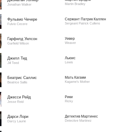
Martin Bradley
Jonathan Walker
Фульвио Чечере
Сержант Патрик Каллен
Sergeant Patrick Cullens
Fulvio Cecere
Гарфилд Уилсон
Уивер
Weaver
Garfield Wilson
Джилл Тид
Льюис
Lewis
Jill Teed
Беатрис Саллис
Мать Кагами
Kagame's Mother
Beatrice Sallis
Джесси Рейд
Рики
Ricky
Jesse Reid
Дарси Лори
Детектив Мартинес
Detective Martinez
Darcy Laurie