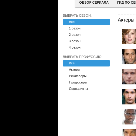
ОБЗОР СЕРИАЛА
ГИД ПО С
ВЫБРАТЬ СЕЗОН:
Актеры
Все
1 сезон
2 сезон
3 сезон
4 сезон
ВЫБРАТЬ ПРОФЕССИЮ:
Все
Актеры
Режиссеры
Продюсеры
Сценаристы