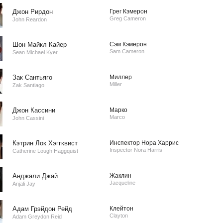
Джон Рирдон
Грег Кэмерон
Greg Cameron
John Reardon
Шон Майкл Кайер
Сэм Кэмерон
Sam Cameron
Sean Michael Kyer
Зак Сантьяго
Миллер
Miller
Zak Santiago
Джон Кассини
Марко
Marco
John Cassini
Кэтрин Лок Хэггквист
Инспектор Нора Харрис
Inspector Nora Harris
Catherine Lough Haggquist
Анджали Джай
Жаклин
Jacqueline
Anjali Jay
Адам Грэйдон Рейд
Клейтон
Clayton
Adam Greydon Reid