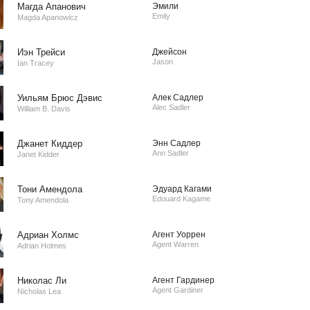
Магда Апанович
Эмили
Emily
Magda Apanowicz
Иэн Трейси
Джейсон
Jason
Ian Tracey
Уильям Брюс Дэвис
Алек Садлер
Alec Sadler
William B. Davis
Джанет Киддер
Энн Садлер
Ann Sadler
Janet Kidder
Тони Амендола
Эдуард Кагами
Edouard Kagame
Tony Amendola
Адриан Холмс
Агент Уоррен
Agent Warren
Adrian Holmes
Николас Ли
Агент Гардинер
Agent Gardiner
Nicholas Lea