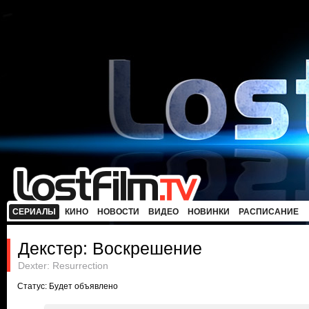
СЕРИАЛЫ
КИНО
НОВОСТИ
ВИДЕО
НОВИНКИ
РАСПИСАНИЕ
Декстер: Воскрешение
Dexter: Resurrection
Статус: Будет объявлено