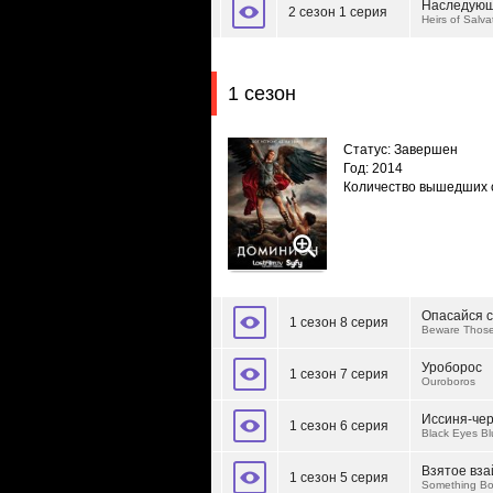
Наследующ
2 сезон 1 серия
Heirs of Salva
1 сезон
Статус: Завершен
Год: 2014
Количество вышедших 
Опасайся с
1 сезон 8 серия
Beware Those
Уроборос
1 сезон 7 серия
Ouroboros
Иссиня-чер
1 сезон 6 серия
Black Eyes Bl
Взятое вз
1 сезон 5 серия
Something Bo