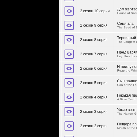
Дом жертв
2 сезон 10 серия
House of Sacr
Семя зла
2 сезон 9 серия
The Seed of E
Тернистый 
2 сезон 8 серия
The Longest 
Пред царям
2 сезон 7 серия
Lay Thee Bef
И пожнут о
2 сезон 6 серия
Reap the Whir
Сын падше
2 сезон 5 серия
Son of the Fa
Горькая пр
2 сезон 4 серия
A Bitter Truth
Узкие врат
2 сезон 3 серия
The Narrow G
Пещера пр
2 сезон 2 серия
Mouth of the