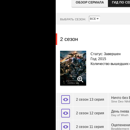
ОБЗОР СЕРИАЛА
ГИД ПО С
ВЫБРАТЬ СЕЗОН:
2 сезон
Статус: Завершен
Год: 2015
Количество вышедших 
Ничто без 
2 сезон 13 серия
Sine Deo Nihil
День гнева
2 сезон 12 серия
Day of Wrath
Оцепенени
2 сезон 11 серия
Bewilderment 