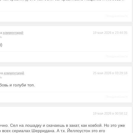
Пожаловаться
на
комментарий
19 мая 2026 в 23:44:35
ль
))
Пожаловаться
 на
комментарий
25 мая 2026 в 03:29:18
ль
овь и голуби топ.
Пожаловаться
19 мая 2026 в 00:58:12
но. Сел на лошадку и скачаешь в закат, как ковбой. Но это уже
о всех сериалах Шерридана. А т.к. Йеллоустон это его