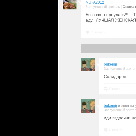
MUFA2012
|
Заслуженный зритель
Оценка с
Бээээээт вернулась!!!! Т
аду. ЛУЧШАЯ ЖЕНСКАЯ
Ответить
bukemjr
Заслуженный зрите
Солидарен
Ответить
bukemjr
в ответ на
Заслуженный зрите
иди вздрочни н
Ответить