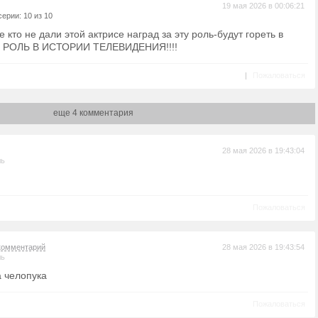
19 мая 2026 в 00:06:21
ерии: 10 из 10
е кто не дали этой актрисе наград за эту роль-будут гореть в
 РОЛЬ В ИСТОРИИ ТЕЛЕВИДЕНИЯ!!!!
|
Пожаловаться
еще 4 комментария
28 мая 2026 в 19:43:04
ль
Пожаловаться
комментарий
28 мая 2026 в 19:43:54
ль
а челопука
Пожаловаться