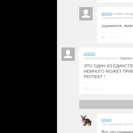
wolum
в ответ на
к
Заслуженный зрите
ущемился, жовт
Ответить
eXERd
|
Заслуженный зритель
Оценка с
ЭТО ОДИН ИЗ ЕДИНСТ
НЕМНОГО МОЖЕТ ПРИБ
РЕСПЕКТ !
Ответить
istrem
Заслуженный зрите
Вот это сравнил