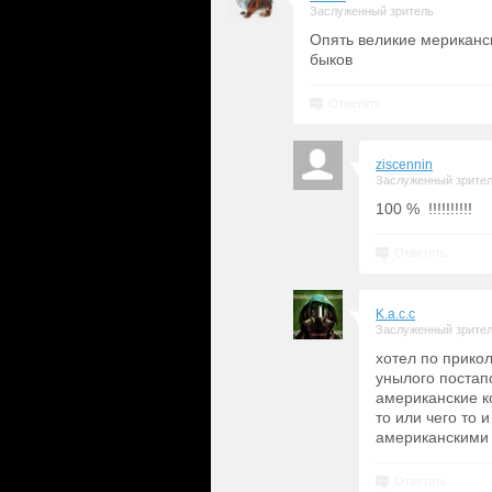
Заслуженный зритель
Опять великие мериканск
быков
Ответить
ziscennin
Заслуженный зрите
100 % !!!!!!!!!!
Ответить
K.a.c.c
Заслуженный зрите
хотел по прикол
унылого постап
американские к
то или чего то 
американскими 
Ответить