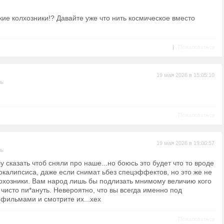
ие колхозники!? Давайте уже что нить космическое вместо
|
Пожаловаться
19 мая 2026 в 15:05:10
ль
Пожаловаться
19 мая 2026 в 19:00:57
ль
у сказать чтоб сняли про наше...но боюсь это будет что то вроде
окалипсиса, даже если снимат ьбез спецэффектов, но это же не
охозники. Вам народ лишь бы подлизать мнимому величию кого
и чисто пи*ануть. Невероятно, что вы всегда именно под
фильмами и смотрите их...хех
Пожаловаться