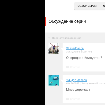
ОБЗОР СЕРИИ
Ф
Обсуждение серии
Предыдущая страница
XLaserDance
Заслуженный зритель
Очередной йелоустон?
Ответить
Эльдар Иптаев
|
eller260682
Заслуженный зрит
Мясо дорожает
Ответить