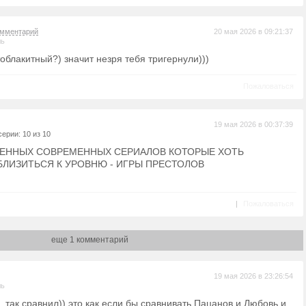
омментарий
20 мая 2026 в 09:21:37
ль
облакитный?) значит незря тебя тригернули)))
Пожаловаться
19 мая 2026 в 00:37:39
ерии: 10 из 10
ВЕННЫХ СОВРЕМЕННЫХ СЕРИАЛОВ КОТОРЫЕ ХОТЬ
ЛИЗИТЬСЯ К УРОВНЮ - ИГРЫ ПРЕСТОЛОВ
|
Пожаловаться
еще 1 комментарий
19 мая 2026 в 23:26:54
ль
, так сравнил)) это как если бы сравнивать Пацанов и Любовь и