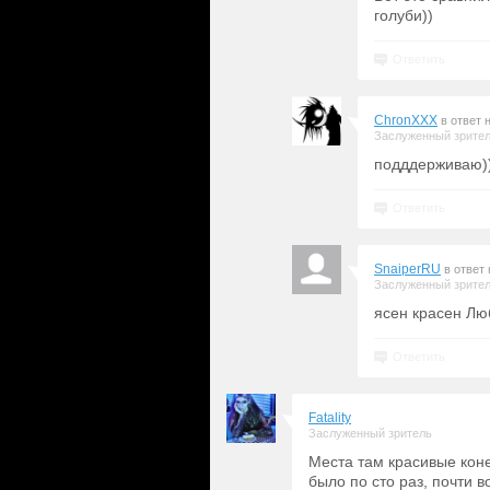
голуби))
Ответить
ChronXXX
в ответ 
Заслуженный зрите
подддерживаю)
Ответить
SnaiperRU
в ответ
Заслуженный зрите
ясен красен Люб
Ответить
Fatality
Заслуженный зритель
Места там красивые конеч
было по сто раз, почти в