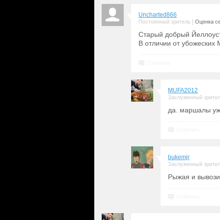
Uncharted866
|
Постоянный зритель
Оценка се
Старый добрый Йеллоус
В отличии от убожеских
Ответить
MUFA2012
Заслуженный зрите
да. маршалы у
Ответить
bukemjr
Заслуженный зрите
Рыжая и вывози
Ответить