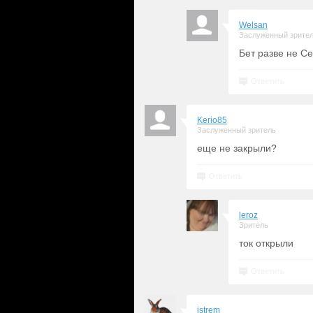
Welsan
Заслуженный зрите
Бет разве не С
Ответить
Kerio85
Заслуженный зритель
еще не закрыли?
Ответить
leroz
Зритель
ток открыли
Ответить
istrem