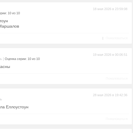
18 мая 2026 в 23:59:08
рии: 10 из 10
тоун
 Маршалов
|
Пожаловаться
19 мая 2026 в 00:06:51
|
ль
Оценка серии: 10 из 10
жасны
Пожаловаться
28 мая 2026 в 19:42:36
ль
ла Еллоустоун
Пожаловаться