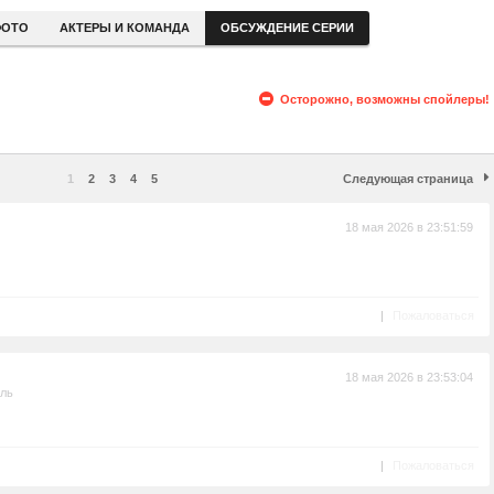
ОТО
АКТЕРЫ И КОМАНДА
ОБСУЖДЕНИЕ СЕРИИ
Осторожно, возможны спойлеры!
1
2
3
4
5
Следующая страница
18 мая 2026 в 23:51:59
|
Пожаловаться
18 мая 2026 в 23:53:04
ель
|
Пожаловаться