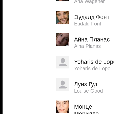
Ana Wagener
Эудалд Фонт
Eudald Font
Айна Планас
Aina Planas
Yoharis de Lop
Yoharis de Lopo
Луиз Гуд
Louise Good
Монце
Морилло