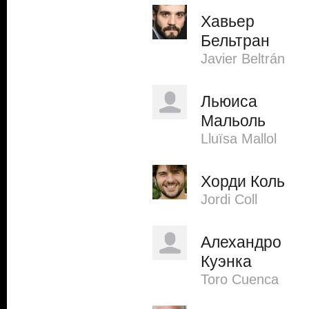
Хавьер
Бельтран
Javier Beltrán
Льюиса
Мальоль
Lluïsa Mallol
Хорди Коль
Jordi Coll
Алехандро
Куэнка
Toro Cuenca