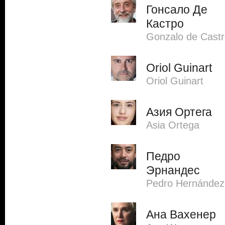
Гонсало Де
Кастро
Gonzalo de Cast
Oriol Guinart
Oriol Guinart
Азия Ортега
Asia Ortega
Педро
Эрнандес
Pedro Hernández
Ана Вахенер