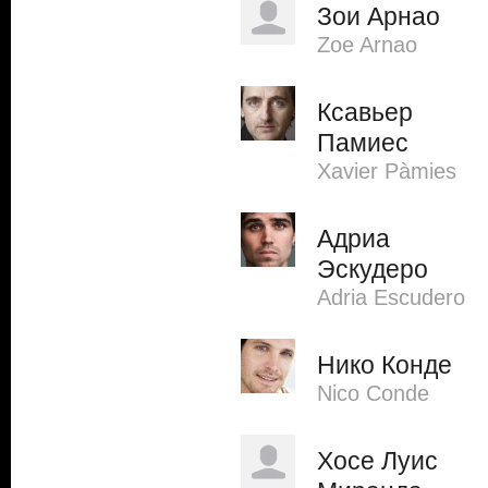
Зои Арнао
Zoe Arnao
Ксавьер
Памиес
Xavier Pàmies
Адриа
Эскудеро
Adria Escudero
Нико Конде
Nico Conde
Хосе Луис