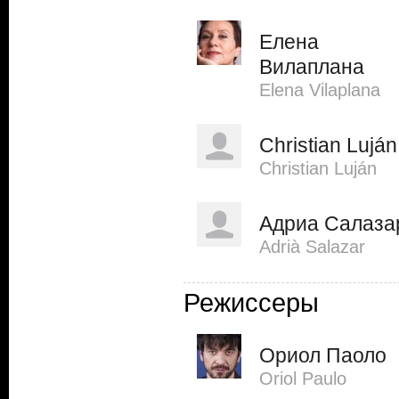
Елена
Вилаплана
Elena Vilaplana
Christian Luján
Christian Luján
Адриа Салаза
Adrià Salazar
Режиссеры
Ориол Паоло
Oriol Paulo