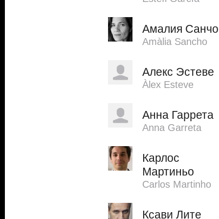
Амалия Санчо
Amàlia Sancho
Алекс Эстеве
Àlex Esteve
Анна Гаррета
Anna Garreta
Карлос
Мартиньо
Carlos Martinho
Ксави Лите