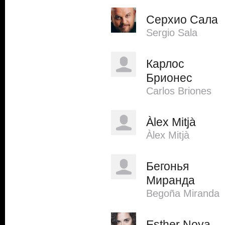
Серхио Сала
Sergio Sala
Карлос
Брионес
Carlos Briones
Àlex Mitjà
Àlex Mitjà
Бегонья
Миранда
Begoña Miranda
Esther Noya