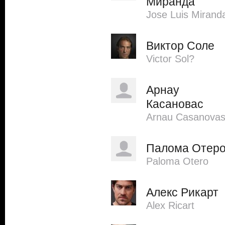
Миранда
Jose Luis Mirand
Виктор Соле
Victor Sol?
Арнау
Касановас
Arnau Casanova
Палома Отер
Paloma Otero
Алекс Рикарт
Alex Ricart