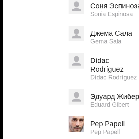
Соня Эспиноз
Sonia Espinosa
Джема Сала
Gema Sala
Dídac
Rodríguez
Dídac Rodríguez
Эдуард Жибе
Eduard Gibert
Pep Papell
Pep Papell