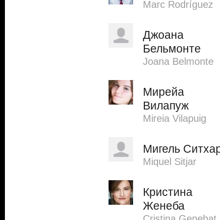
Marc Rodríguez
Джоана
Бельмонте
Joana Belmonte
Мирейа
Вилапуж
Mireia Vilapuig
Мигель Ситха
Miquel Sitjar
Кристина
Женеба
Cristina Genebat