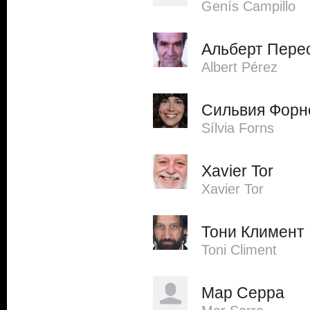
Genís Campillo
Альберт Пере
Albert Pérez
Сильвия Форн
Sílvia Forns
Xavier Tor
Xavier Tor
Тони Климент
Toni Climent
Мар Серра