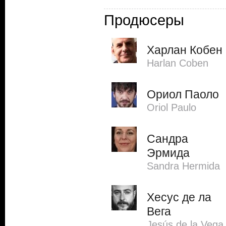
Продюсеры
Харлан Кобен
Harlan Coben
Ориол Паоло
Oriol Paulo
Сандра
Эрмида
Sandra Hermida
Хесус де ла
Вега
Jesús de la Vega