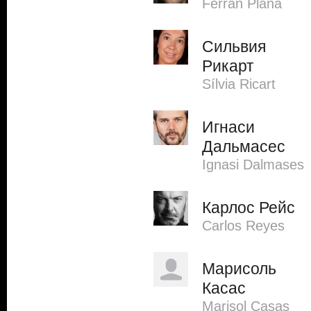
Ferran Plana
Сильвия
Рикарт
Sílvia Ricart
Игнаси
Дальмасес
Ignasi Dalmases
Карлос Рейс
Carlos Reyes
Марисоль
Касас
Marisol Casas