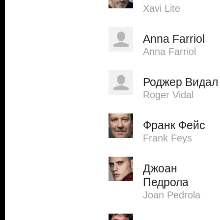
Xavi Lite
Anna Farriol
Anna Farriol
Роджер Видал
Roger Vidal
Франк Фейс
Frank Feys
Джоан
Педрола
Joan Pedrola