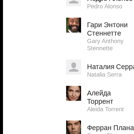
Pedro Alonso
Гари Энтони
Стеннетте
Gary Anthony
Stennette
Наталия Серр
Natalia Serra
Алейда
Торрент
Aleida Torrent
Ферран Плана