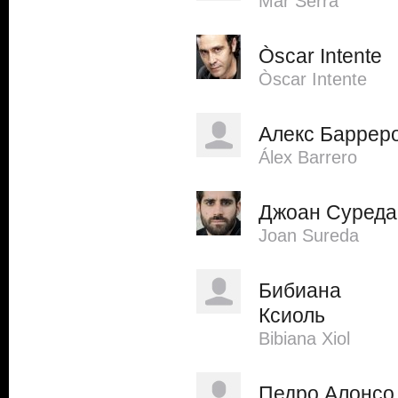
Mar Serra
Òscar Intente
Òscar Intente
Алекс Баррер
Álex Barrero
Джоан Суреда
Joan Sureda
Бибиана
Ксиоль
Bibiana Xiol
Педро Алонсо