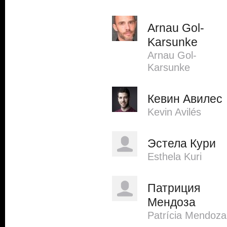
Arnau Gol-
Karsunke
Arnau Gol-
Karsunke
Кевин Авилес
Kevin Avilés
Эстела Кури
Esthela Kuri
Патриция
Мендоза
Patrícia Mendoza