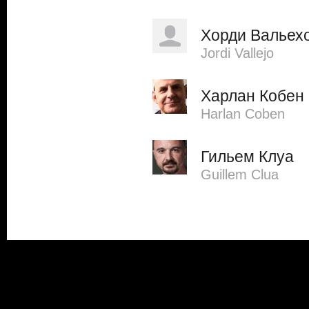
Хорди Вальех
Jordi Vallejo
Харлан Кобен
Harlan Coben
Гильем Клуа
Guillem Clua