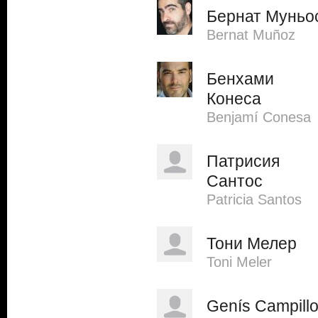
Бернат Муньо
Bernat Muñoz
Бенхами
Конеса
Benjamí Conesa
Патрисия
Сантос
Patricia Santos
Тони Мелер
Toni Meler
Genís Campill