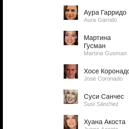
Аура Гарридо
Aura Garrido
Мартина
Гусман
Martina Gusman
Хосе Коронад
Jose Coronado
Суси Санчес
Susi Sánchez
Хуана Акоста