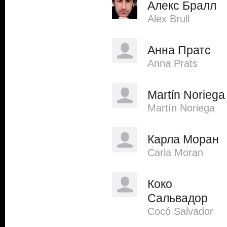
Алекс Бралл
Alex Brull
Анна Пратс
Anna Prats
Martín Noriega
Martín Noriega
Карла Моран
Carla Moran
Коко
Сальвадор
Cocó Salvador