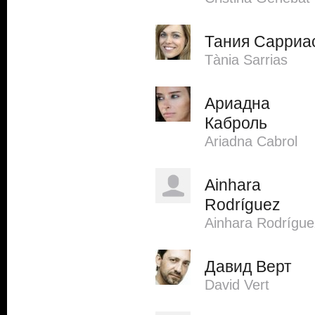
Тания Сарриа
Tània Sarrias
Ариадна
Каброль
Ariadna Cabrol
Ainhara
Rodríguez
Ainhara Rodrígue
Давид Верт
David Vert