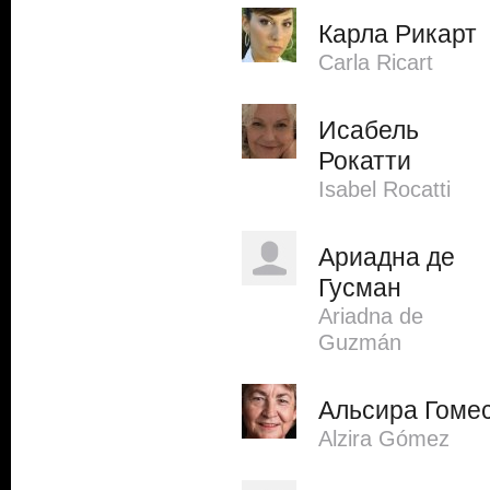
Карла Рикарт
Carla Ricart
Исабель
Рокатти
Isabel Rocatti
Ариадна де
Гусман
Ariadna de
Guzmán
Альсира Гоме
Alzira Gómez