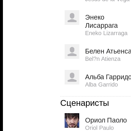
Энеко
Лисаррага
Eneko Lizarraga
Белен Атьенс
Bel?n Atienza
Альба Гаррид
Alba Garrido
Сценаристы
Ориол Паоло
Oriol Paulo