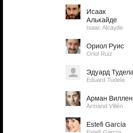
Исаак
Алькайде
Isaac Alcayde
Ориол Руис
Oriol Ruiz
Эдуард Тудел
Eduard Tudela
Арман Виллен
Armand Villén
Estefi García
Estefi García