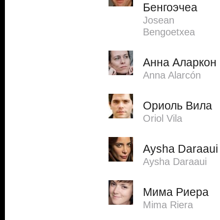
Бенгоэчеа
Josean
Bengoetxea
Анна Аларкон
Anna Alarcón
Ориоль Вила
Oriol Vila
Aysha Daraaui
Aysha Daraaui
Мима Риера
Mima Riera