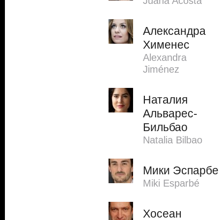
Juana Acosta
Александра
Хименес
Alexandra
Jiménez
Наталия
Альварес-
Бильбао
Natalia Bilbao
Мики Эспарбе
Miki Esparbé
Хосеан