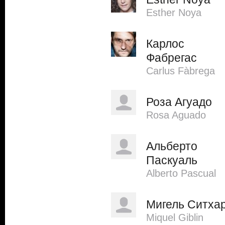
Esther Noya
Карлос
Фабрегас
Carlus Fàbrega
Роза Агуадо
Rosa Aguado
Альберто
Паскуаль
Alberto Pascual
Мигель Ситха
Miquel Giblin