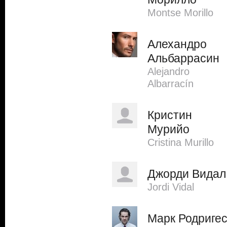
Montse Morillo
Алехандро
Альбаррасин
Alejandro
Albarracín
Кристин
Мурийо
Cristina Murillo
Джорди Видал
Jordi Vidal
Марк Родриге