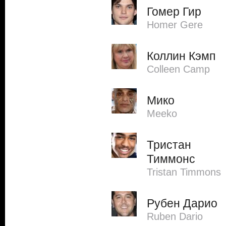
Гомер Гир
Homer Gere
Коллин Кэмп
Colleen Camp
Мико
Meeko
Тристан
Тиммонс
Tristan Timmons
Рубен Дарио
Ruben Dario