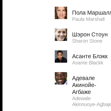
Пола Маршал
Paula Marshall
Шэрон Стоун
Sharon Stone
Асанте Блэкк
Asante Blackk
Адевале
Акинойе-
Агбаже
Adewale
Akinnuoye-Agbaj