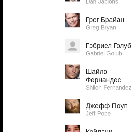
Dan Jablons
Грег Брайан
Greg Bryan
Гэбриел Голуб
Gabriel Golub
Шайло
Фернандес
Shiloh Fernandez
Джефф Поуп
Jeff Pope
Кейлани