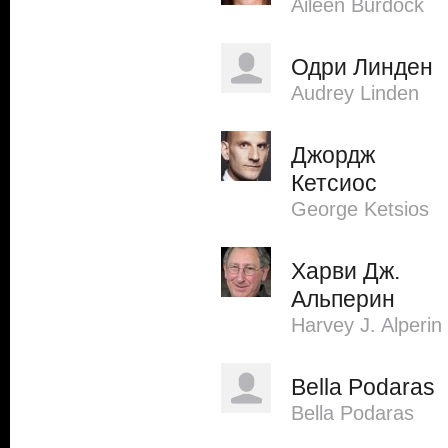
Aileen Burdock
Одри Линден
Audrey Linden
Джордж
Кетсиос
George Ketsios
Харви Дж.
Альперин
Harvey J. Alperin
Bella Podaras
Bella Podaras