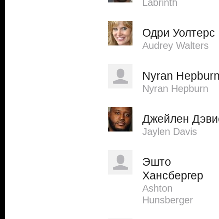
Labrinth
Одри Уолтерс
Audrey Walters
Nyran Hepbur
Nyran Hepburn
Джейлен Дэви
Jaylen Davis
Эшто
Хансбергер
Ashton
Hunsberger