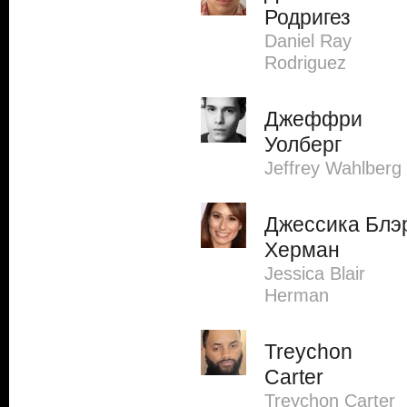
Родригез
Daniel Ray
Rodriguez
Джеффри
Уолберг
Jeffrey Wahlberg
Джессика Блэ
Херман
Jessica Blair
Herman
Treychon
Carter
Treychon Carter