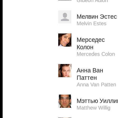
Gideon Adlon
Мелвин Эстес
Melvin Estes
Мерседес
Колон
Mercedes Colon
Анна Ван
Паттен
Anna Van Patten
Мэттью Уилли
Matthew Willig