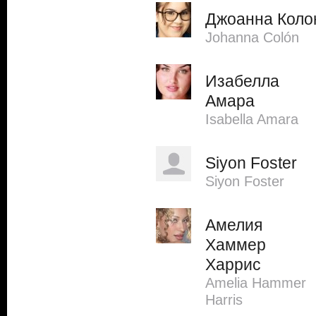
Джоанна Коло
Johanna Colón
Изабелла
Амара
Isabella Amara
Siyon Foster
Siyon Foster
Амелия
Хаммер
Харрис
Amelia Hammer
Harris