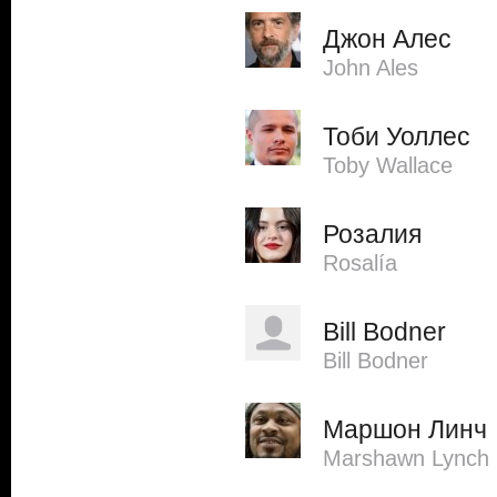
Джон Алес
John Ales
Тоби Уоллес
Toby Wallace
Розалия
Rosalía
Bill Bodner
Bill Bodner
Маршон Линч
Marshawn Lynch