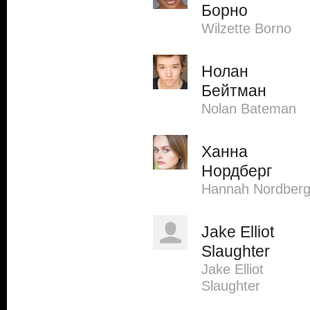
Борно
Wilzette Borno
Нолан
Бейтман
Nolan Bateman
Ханна
Нордберг
Hannah Nordber
Jake Elliot
Slaughter
Jake Elliot
Slaughter