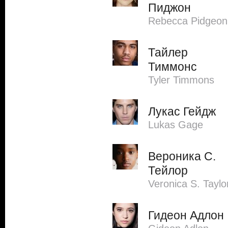
Пиджон
Rebecca Pidgeon
Тайлер
Тиммонс
Tyler Timmons
Лукас Гейдж
Lukas Gage
Вероника С.
Тейлор
Veronica S. Taylo
Гидеон Адлон