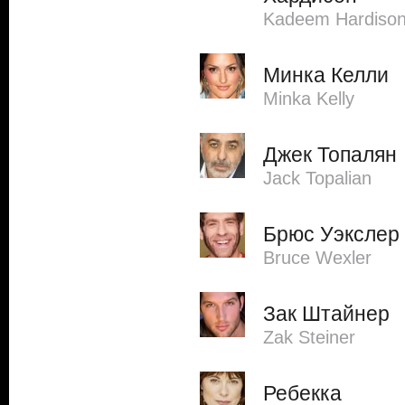
Kadeem Hardiso
Минка Келли
Minka Kelly
Джек Топалян
Jack Topalian
Брюс Уэкслер
Bruce Wexler
Зак Штайнер
Zak Steiner
Ребекка