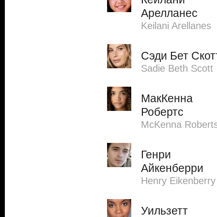
Арелланес
Keilani Arellanes
Сэди Бет Скот
Sadie Beth Scott
МакКенна
Робертс
McKenna Robert
Генри
Айкенберри
Henry Eikenberry
Уильзетт