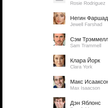
Rosie Rodriguez
Негин Фаршад
Jewell Farshad
Сэм Трэммел
Sam Trammell
Клара Йорк
Clara York
Макс Исааксо
Max Isaacson
Дэн Яблонс