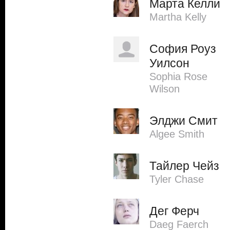
Марта Келли
Martha Kelly
София Роуз
Уилсон
Sophia Rose
Wilson
Элджи Смит
Algee Smith
Тайлер Чейз
Tyler Chase
Дег Ферч
Daeg Faerch