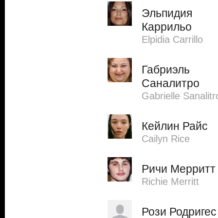
Эльпидия
Каррильо
Elpidia Carrillo
Габриэль
Саналитро
Gabrielle Sanalitr
Кейлин Райс
Cailyn Rice
Ричи Мерритт
Richie Merritt
Рози Родригес