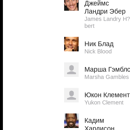
Джеймс
Ландри Эбер
James Landry H?
bert
Ник Блад
Nick Blood
Марша Гэмбл
Marsha Gambles
Юкон Клемент
Yukon Clement
Кадим
Хардисон