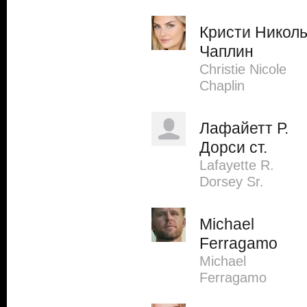
Кристи Никол
Чаплин
Christie Nicole
Chaplin
Лафайетт Р.
Дорси ст.
Lafayette R.
Dorsey Sr.
Michael
Ferragamo
Michael
Ferragamo