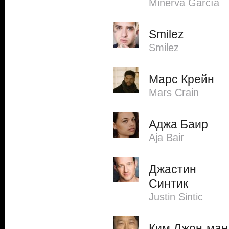
Minerva García
Smilez
Smilez
Марс Крейн
Mars Crain
Аджа Баир
Aja Bair
Джастин
Синтик
Justin Sintic
Ким Джон-ман