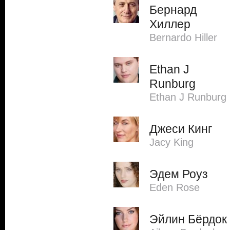
Бернард
Хиллер
Bernardo Hiller
Ethan J
Runburg
Ethan J Runburg
Джеси Кинг
Jacy King
Эдем Роуз
Eden Rose
Эйлин Бёрдок