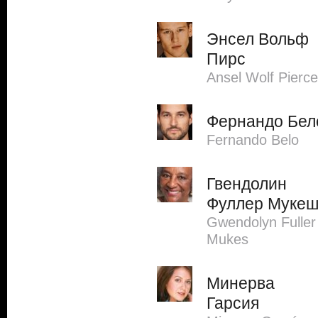
Энсел Вольф
Пирс
Ansel Wolf Pierce
Фернандо Бел
Fernando Belo
Гвендолин
Фуллер Муке
Gwendolyn Fuller
Mukes
Минерва
Гарсия