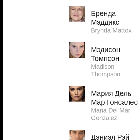
Бренда
Мэддикс
Brynda Mattox
Мэдисон
Томпсон
Madison
Thompson
Мария Дель
Мар Гонсалес
Maria Del Mar
Gonzalez
Дэниэл Рэй