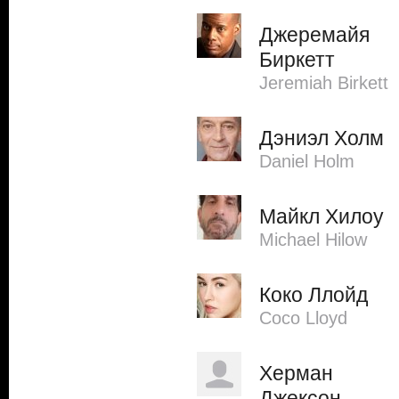
Джеремайя
Биркетт
Jeremiah Birkett
Дэниэл Холм
Daniel Holm
Майкл Хилоу
Michael Hilow
Коко Ллойд
Coco Lloyd
Херман
Джексон