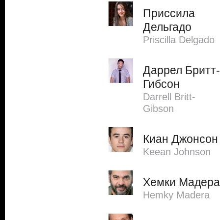
Приссила
Дельгадо
Priscilla Delgado
Даррел Бритт-
Гибсон
Darrell Britt-
Gibson
Киан Джонсон
Keean Johnson
Хемки Мадера
Hemky Madera