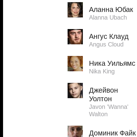
Аланна Юбак
Alanna Ubach
Ангус Клауд
Angus Cloud
Ника Уильямс
Nika King
Джейвон
Уолтон
Javon 'Wanna'
Walton
Доминик Файк