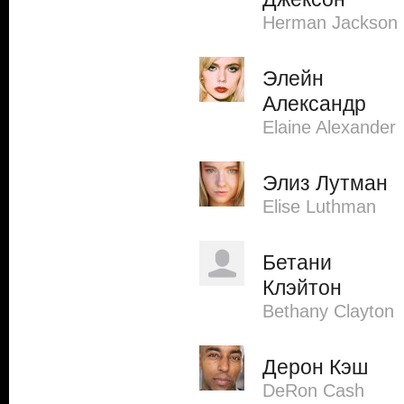
Herman Jackson
Элейн
Александр
Elaine Alexander
Элиз Лутман
Elise Luthman
Бетани
Клэйтон
Bethany Clayton
Дерон Кэш
DeRon Cash