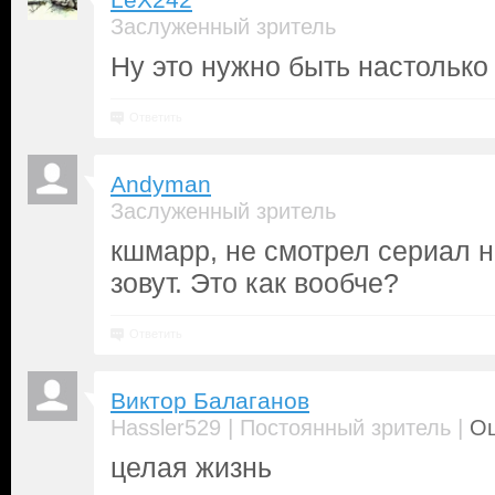
LeX242
Заслуженный зритель
Ну это нужно быть настолько 
Ответить
Andyman
Заслуженный зритель
кшмарр, не смотрел сериал н
зовут. Это как вообче?
Ответить
Виктор Балаганов
|
|
Hassler529
Постоянный зритель
Оц
целая жизнь