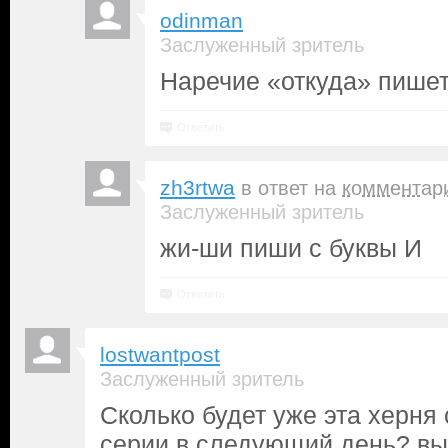
odinman
Заслуженный зритель
Наречие «откуда» пишетс
Ответить
zh3rtwa
в ответ на
комментар
Заслуженный зритель
жи-ши пиши с буквы И
Ответить
lostwantpost
Заслуженный зритель
Сколько будет уже эта херня
серии в следующий день? вы