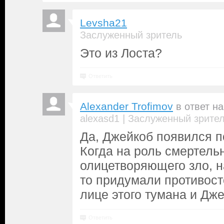
Levsha21
Заслуженный зритель
Это из Лоста?
Ответить
Alexander Trofimov
в ответ н
|
alexasd1
Заслуженный зрите
Да, Джейкоб появился п
Когда на роль смертель
олицетворяющего зло, н
то придумали противост
лице этого тумана и Дже
Ответить