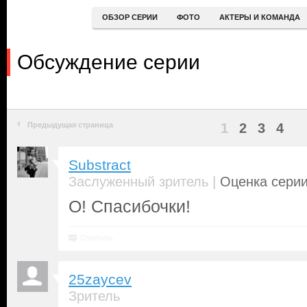
ОБЗОР СЕРИИ
ФОТО
АКТЕРЫ И КОМАНДА
Обсуждение серии
Предыдущая страница
1
2
3
4
Substract
|
Заслуженный зритель
Оценка серии
О! Спасибочки!
Ответить
25zaycev
Зритель