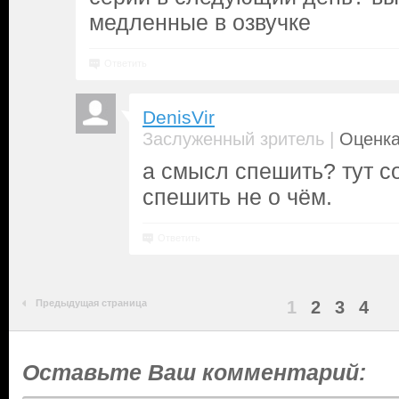
медленные в озвучке
Ответить
DenisVir
|
Заслуженный зритель
Оценка
а смысл спешить? тут с
спешить не о чём.
Ответить
Предыдущая страница
1
2
3
4
Оставьте Ваш комментарий: