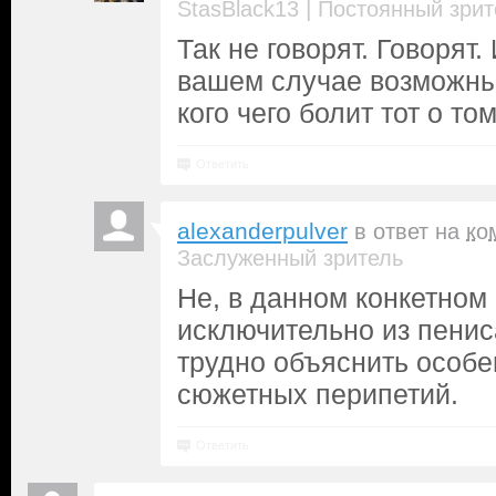
|
StasBlack13
Постоянный зрит
Так не говорят. Говорят.
вашем случае возможны
кого чего болит тот о том
Ответить
alexanderpulver
в ответ на
ко
Заслуженный зритель
Не, в данном конкетном 
исключительно из пениса
трудно объяснить особ
сюжетных перипетий.
Ответить