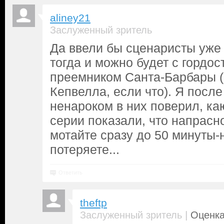
aliney21
Заслуженный зритель
Да ввели бы сценаристы уже 
тогда и можно будет с гордос
преемником Санта-Барбары 
Кепвелла, если что). Я посл
ненароком в них поверил, к
серии показали, что напрасно
мотайте сразу до 50 минуты-
потеряете...
Ответить
theftp
|
Заслуженный зритель
Оценка