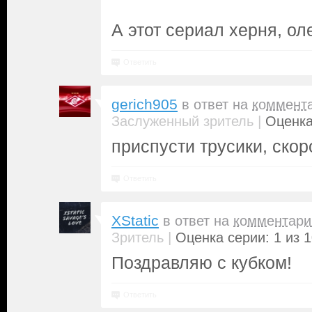
А этот сериал херня, ол
Ответить
gerich905
в ответ на
коммент
|
Заслуженный зритель
Оценка
приспусти трусики, скор
Ответить
XStatic
в ответ на
комментари
|
Зритель
Оценка серии: 1 из 
Поздравляю с кубком!
Ответить