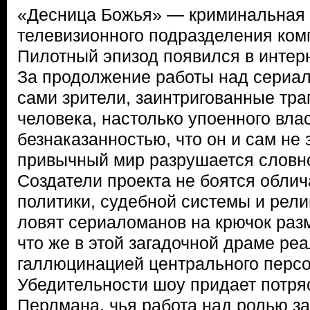
«Десница Божья» — криминальная 
телевизионного подразделения ко
Пилотный эпизод появился в интерн
За продолжение работы над сериа
сами зрители, заинтригованные тра
человека, настолько упоенного вла
безнаказанностью, что он и сам не з
привычный мир разрушается словно
Создатели проекта не боятся облич
политики, судебной системы и рели
ловят сериаломанов на крючок раз
что же в этой загадочной драме реа
галлюцинацией центрального перс
Убедительности шоу придает потр
Перлмана, чья работа над ролью за