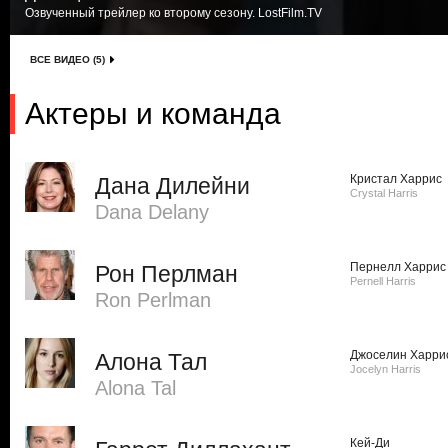
Озвученный трейлер ко второму сезону. LostFilm.TV
ВСЕ ВИДЕО (5)
Актеры и команда
Кристал Харрис
Дана Дилейни
Crystal Harris
Dana Delany
Пернелл Харрис
Рон Перлман
Pernell Harris
Ron Perlman
Джоселин Харри
Алона Тал
Jocelyn Harris
Alona Tal
Кей-Ди