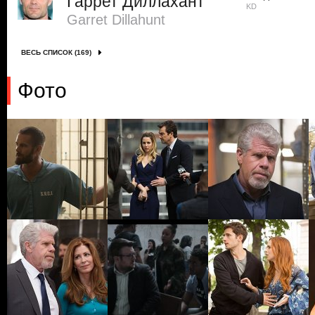
Гаррет Диллахант
KD
Garret Dillahunt
ВЕСЬ СПИСОК (169)
Фото