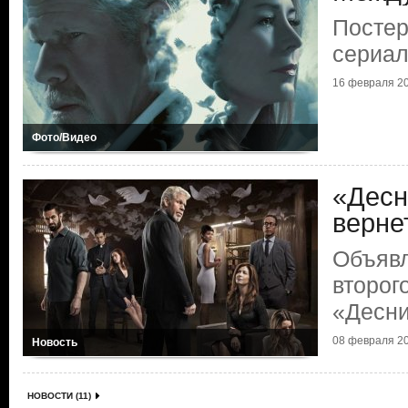
Постер
сериал
16 февраля 20
Фото/Видео
«Десн
верне
Объявл
второг
«Десн
08 февраля 20
Новость
НОВОСТИ (11)