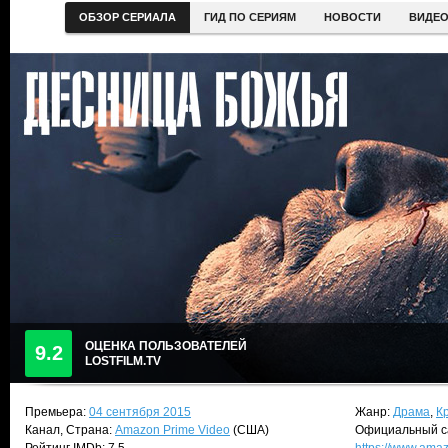
ОБЗОР СЕРИАЛА
ГИД ПО СЕРИЯМ
НОВОСТИ
ВИДЕ
ОЦЕНКА ПОЛЬЗОВАТЕЛЕЙ
9.2
LOSTFILM.TV
Премьера:
04 сентября 2015
Жанр:
Драма
,
К
Канал, Страна:
Amazon Prime Video
(США)
Официальный с