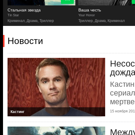
Стальная звезда
Ваша честь
Tin Star
Your Honor
Криминал, Драма, Триллер
Триллер, Драма, Криминал
Новости
Несос
дожда
Кастин
сериал
мертве
15 ноября 2017
Кастинг
Между