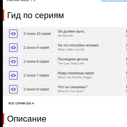
Рейтинг IMDb: 7.5
https://www.ama
Гид по сериям
Он должен быть
2 сезон 10 серия
He Must Be
На что способен человек
2 сезон 9 серия
What a Man Can Be
Последняя деталь
2 сезон 8 серия
The Last Thing Left
Когда спускаешь курок
2 сезон 7 серия
When You Pull the Trigger
Что ты слышишь?
2 сезон 6 серия
What Do You Hear?
ВСЕ СЕРИИ (20)
Описание