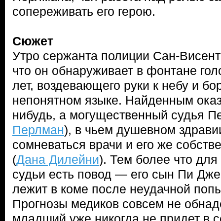
сопереживать его герою.
Сюжет
Утро сержанта полиции Сан-Висенте
что он обнаруживает в фонтане гол
лет, воздевающего руки к небу и б
непонятном языке. Найденным оказ
нибудь, а могущественный судья П
Перлман
), в чьем душевном здрави
сомневаться врачи и его же собств
(
Дана Дилейни
). Тем более что дл
судьи есть повод — его сын Пи Дже
лежит в коме после неудачной поп
Прогнозы медиков совсем не обна
младший уже никогда не придет в 