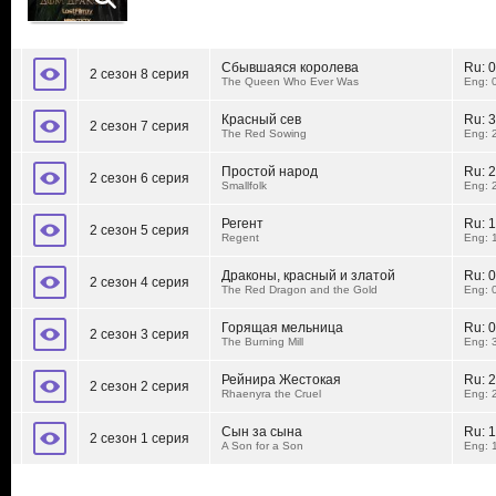
Сбывшаяся королева
Ru:
0
2 сезон 8 серия
The Queen Who Ever Was
Eng: 
Красный сев
Ru:
3
2 сезон 7 серия
The Red Sowing
Eng: 
Простой народ
Ru:
2
2 сезон 6 серия
Smallfolk
Eng: 
Регент
Ru:
1
2 сезон 5 серия
Regent
Eng: 
Драконы, красный и златой
Ru:
0
2 сезон 4 серия
The Red Dragon and the Gold
Eng: 
Горящая мельница
Ru:
0
2 сезон 3 серия
The Burning Mill
Eng: 
Рейнира Жестокая
Ru:
2
2 сезон 2 серия
Rhaenyra the Cruel
Eng: 
Сын за сына
Ru:
1
2 сезон 1 серия
A Son for a Son
Eng: 