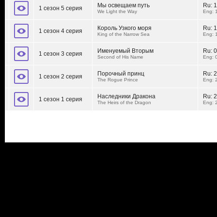
Мы освещаем путь
Ru:
1
1 сезон 5 серия
We Light the Way
Eng: 
Король Узкого моря
Ru:
1
1 сезон 4 серия
King of the Narrow Sea
Eng: 
Именуемый Вторым
Ru:
0
1 сезон 3 серия
Second of His Name
Eng: 
Порочный принц
Ru:
2
1 сезон 2 серия
The Rogue Prince
Eng: 
Наследники Дракона
Ru:
2
1 сезон 1 серия
The Heirs of the Dragon
Eng: 