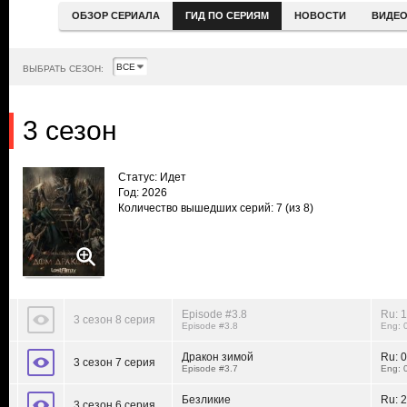
ОБЗОР СЕРИАЛА
ГИД ПО СЕРИЯМ
НОВОСТИ
ВИДЕ
ВЫБРАТЬ СЕЗОН:
3 сезон
Статус: Идет
Год: 2026
Количество вышедших серий: 7
(из 8)
Episode #3.8
Ru: 
3 сезон 8 серия
Episode #3.8
Eng: 
Дракон зимой
Ru:
0
3 сезон 7 серия
Episode #3.7
Eng: 
Безликие
Ru:
2
3 сезон 6 серия