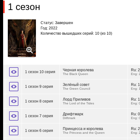
1 сезон
Статус: Завершен
Год: 2022
Количество вышедших серий: 10
(из 10)
Черная королева
Ru:
2
1 сезон 10 серия
The Black Queen
Eng: 
Зелёный совет
Ru:
1
1 сезон 9 серия
The Green Council
Eng: 
Лорд Приливов
Ru:
1
1 сезон 8 серия
The Lord of the Tides
Eng: 
Дрифтмарк
Ru:
0
1 сезон 7 серия
Driftmark
Eng: 
Принцесса и королева
Ru:
2
1 сезон 6 серия
The Princess and the Queen
Eng: 