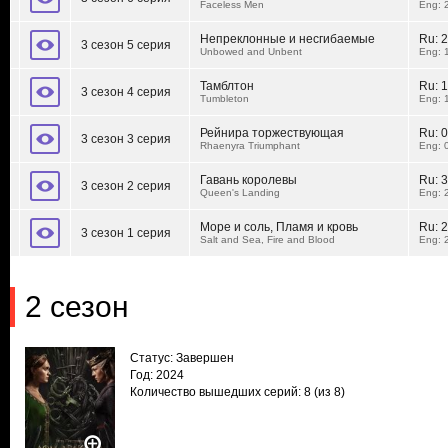
Faceless Men
Eng: 
Непреклонные и несгибаемые
Ru:
2
3 сезон 5 серия
Unbowed and Unbent
Eng: 
Тамблтон
Ru:
1
3 сезон 4 серия
Tumbleton
Eng: 
Рейнира торжествующая
Ru:
0
3 сезон 3 серия
Rhaenyra Triumphant
Eng: 
Гавань королевы
Ru:
3
3 сезон 2 серия
Queen's Landing
Eng: 
Море и соль, Пламя и кровь
Ru:
2
3 сезон 1 серия
Salt and Sea, Fire and Blood
Eng: 
2 сезон
Статус: Завершен
Год: 2024
Количество вышедших серий: 8
(из 8)