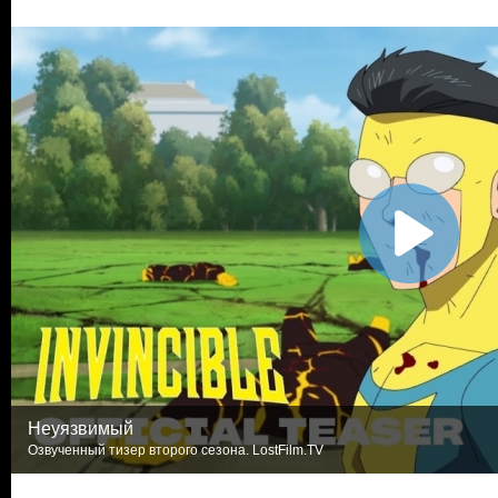
Неуязвимый
Озвученный тизер второго сезона. LostFilm.TV