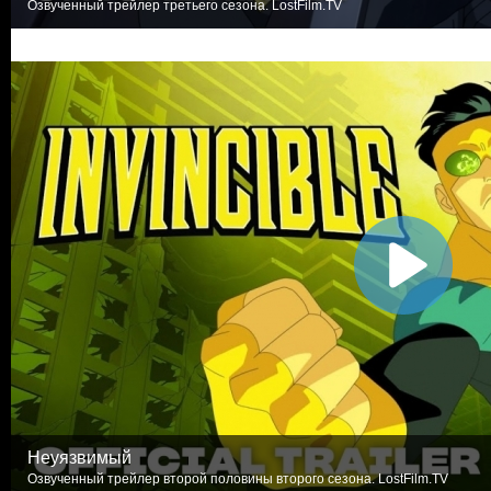
Озвученный трейлер третьего сезона. LostFilm.TV
Неуязвимый
Озвученный трейлер второй половины второго сезона. LostFilm.TV