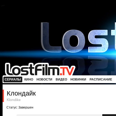
СЕРИАЛЫ
КИНО
НОВОСТИ
ВИДЕО
НОВИНКИ
РАСПИСАНИЕ
Клондайк
Klondike
Статус: Завершен