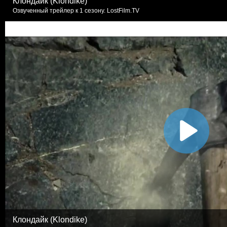
Клондайк (Klondike)
Озвученный трейлер к 1 сезону. LostFilm.TV
Клондайк (Klondike)