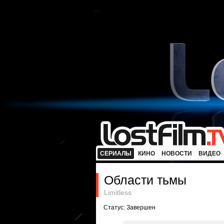
СЕРИАЛЫ
КИНО
НОВОСТИ
ВИДЕО
Области тьмы
Limitless
Статус: Завершен